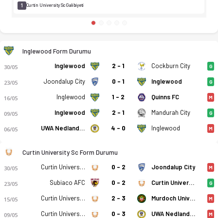
1
Curtin University Sc Galibiyeti
Inglewood Form Durumu
Inglewood
2 - 1
Cockburn City
30/05
G
Joondalup City
0 - 1
Inglewood
23/05
G
Inglewood
1 - 2
Quinns FC
16/05
M
Inglewood
2 - 1
Mandurah City
09/05
G
UWA Nedlands FK
4 - 0
Inglewood
06/05
M
Curtin University Sc Form Durumu
Curtin University Sc
0 - 2
Joondalup City
30/05
M
Subiaco AFC
0 - 2
Curtin University Sc
23/05
G
Curtin University Sc
2 - 3
Murdoch University Melville FC
15/05
M
Curtin University Sc
0 - 3
UWA Nedlands FK
09/05
M