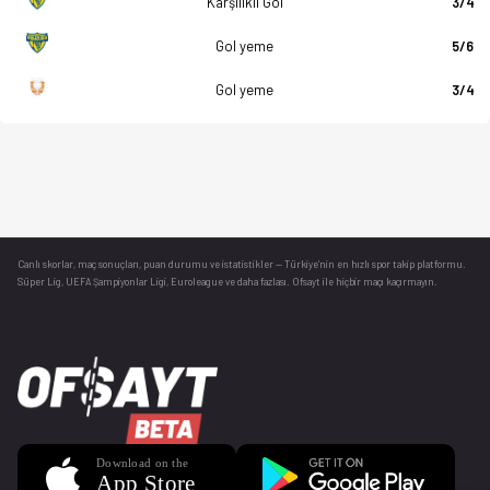
Karşılıklı Gol
3/4
Gol yeme
5/6
Gol yeme
3/4
Canlı skorlar
, maç sonuçları, puan durumu ve istatistikler — Türkiye’nin en hızlı spor takip platformu.
Süper Lig, UEFA Şampiyonlar Ligi, Euroleague ve daha fazlası. Ofsayt ile hiçbir maçı kaçırmayın.