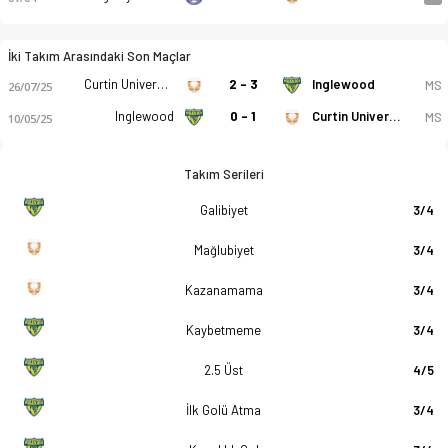
İki Takım Arasındaki Son Maçlar
Curtin University Sc
2 - 3
Inglewood
MS
26/07/25
Inglewood
0 - 1
Curtin University Sc
MS
10/05/25
Takım Serileri
Galibiyet
3/4
Mağlubiyet
3/4
Kazanamama
3/4
Kaybetmeme
3/4
2.5 Üst
4/5
İlk Golü Atma
3/4