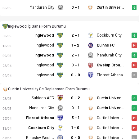
Mandurah City
0 - 1
Curtin University Sc
06/05
G
Inglewood İç Saha Form Durumu
Inglewood
2 - 1
Cockburn City
30/05
G
Inglewood
1 - 2
Quinns FC
16/05
M
Inglewood United - Curtin University Sc 1-0 bitti. Gol anları,
Inglewood
2 - 1
Mandurah City
09/05
G
Inglewood
0 - 1
Gwelup Croatia SC
25/04
M
Inglewood
0 - 0
Floreat Athena
02/04
B
Curtin University Sc Deplasman Form Durumu
Subiaco AFC
0 - 2
Curtin University Sc
23/05
G
Mandurah City
0 - 1
Curtin University Sc
06/05
G
Floreat Athena
3 - 1
Curtin University Sc
27/04
M
Cockburn City
1 - 0
Curtin University Sc
18/04
M
Kingsley Westside FC
0 - 0
Curtin University Sc
07/04
B