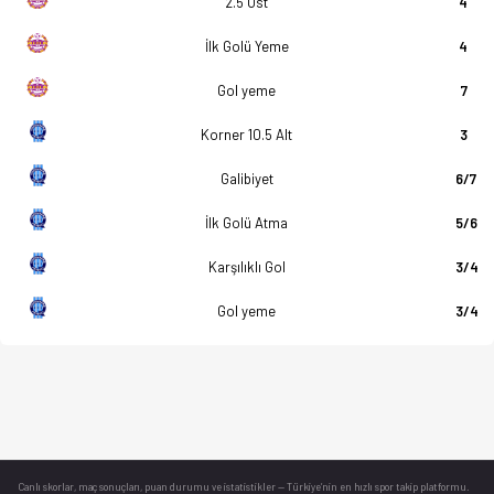
2.5 Üst
4
İlk Golü Yeme
4
Gol yeme
7
Korner 10.5 Alt
3
Galibiyet
6/7
İlk Golü Atma
5/6
Karşılıklı Gol
3/4
Gol yeme
3/4
Canlı skorlar
, maç sonuçları, puan durumu ve istatistikler — Türkiye’nin en hızlı spor takip platformu.