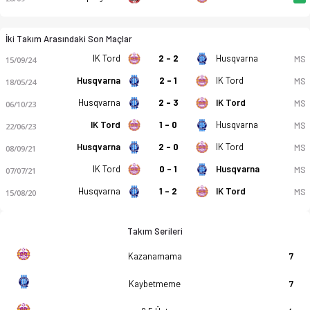
İki Takım Arasındaki Son Maçlar
IK Tord
2 - 2
Husqvarna
MS
15/09/24
Husqvarna
2 - 1
IK Tord
MS
18/05/24
Husqvarna
2 - 3
IK Tord
MS
06/10/23
IK Tord
1 - 0
Husqvarna
MS
22/06/23
Husqvarna
2 - 0
IK Tord
MS
08/09/21
IK Tord
0 - 1
Husqvarna
MS
07/07/21
Husqvarna
1 - 2
IK Tord
MS
15/08/20
Takım Serileri
Kazanamama
7
Kaybetmeme
7