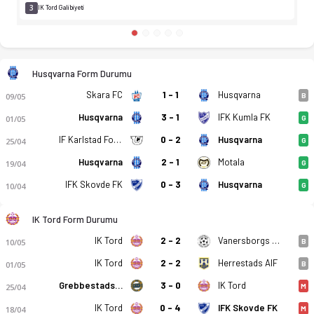
3
IK Tord Galibiyeti
Husqvarna Form Durumu
Skara FC
1 - 1
Husqvarna
09/05
B
Husqvarna
3 - 1
IFK Kumla FK
01/05
G
IF Karlstad Fotbollutveckling
0 - 2
Husqvarna
25/04
G
Husqvarna
2 - 1
Motala
19/04
G
IFK Skovde FK
0 - 3
Husqvarna
10/04
G
IK Tord Form Durumu
IK Tord
2 - 2
Vanersborgs FK
10/05
B
IK Tord
2 - 2
Herrestads AIF
01/05
B
Grebbestads IF
3 - 0
IK Tord
25/04
M
IK Tord
0 - 4
IFK Skovde FK
18/04
M