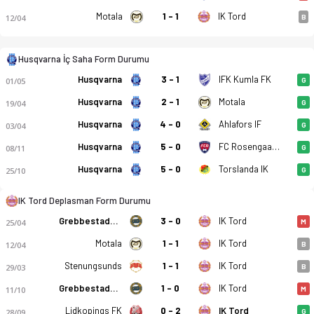
Motala
1 - 1
IK Tord
12/04
B
Husqvarna İç Saha Form Durumu
Husqvarna
3 - 1
IFK Kumla FK
01/05
G
Husqvarna
2 - 1
Motala
19/04
G
Husqvarna
4 - 0
Ahlafors IF
03/04
G
Husqvarna
5 - 0
FC Rosengaard 1917
08/11
G
Husqvarna
5 - 0
Torslanda IK
25/10
G
Husqvarna FF - IK Tord 1-1 bitti. Gol anları, kadro, istatisti
IK Tord Deplasman Form Durumu
Grebbestads IF
3 - 0
IK Tord
25/04
M
Motala
1 - 1
IK Tord
12/04
B
Stenungsunds
1 - 1
IK Tord
29/03
B
Grebbestads IF
1 - 0
IK Tord
11/10
M
Lidkopings FK
0 - 2
IK Tord
28/09
G