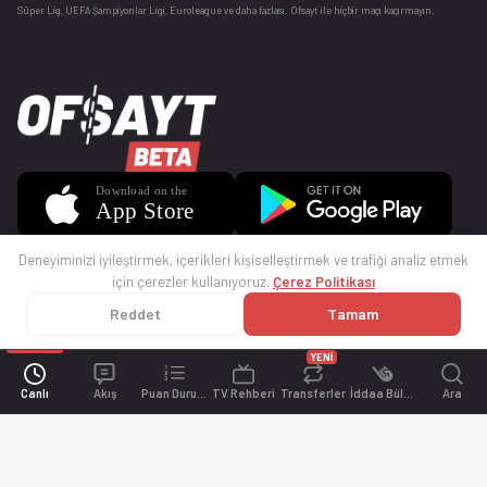
Süper Lig, UEFA Şampiyonlar Ligi, Euroleague ve daha fazlası. Ofsayt ile hiçbir maçı kaçırmayın.
Deneyiminizi iyileştirmek, içerikleri kişiselleştirmek ve trafiği analiz etmek
için çerezler kullanıyoruz.
Çerez Politikası
Reddet
Tamam
© 2025 Ofsayt
Kullanım Koşulları
Gizlilik Politikası
Çerez Politikası
İletişim
Sıkça Sorulan Sorular
Künye
YENİ
Canlı
Akış
Puan Durumu
TV Rehberi
Transferler
İddaa Bülteni
Ara