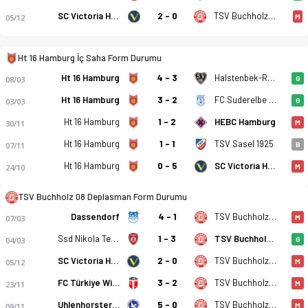
SC Victoria Hamburg
2 - 0
TSV Buchholz 08
05/12
M
Ht 16 Hamburg - TSV Buchholz 08 2-3 bitti. Gol anları, kadro,
Ht 16 Hamburg İç Saha Form Durumu
Ht 16 Hamburg
4 - 3
Halstenbek-Rellingen
08/03
G
Ht 16 Hamburg
3 - 2
FC Suderelbe 1949
03/03
G
Ht 16 Hamburg
1 - 2
HEBC Hamburg
30/11
M
Ht 16 Hamburg
1 - 1
TSV Sasel 1925
07/11
B
Ht 16 Hamburg
0 - 5
SC Victoria Hamburg
24/10
M
TSV Buchholz 08 Deplasman Form Durumu
Dassendorf
4 - 1
TSV Buchholz 08
07/03
M
Ssd Nikola Tesla Hamburg
1 - 3
TSV Buchholz 08
04/03
G
SC Victoria Hamburg
2 - 0
TSV Buchholz 08
05/12
M
FC Türkiye Wilhelmsburg
3 - 2
TSV Buchholz 08
23/11
M
Uhlenhorster Paloma
5 - 0
TSV Buchholz 08
09/11
M