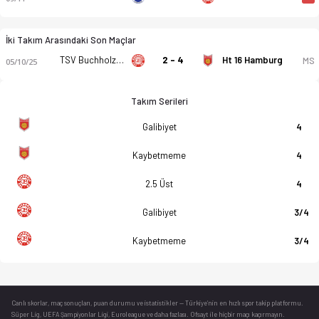
İki Takım Arasındaki Son Maçlar
TSV Buchholz 08
2 - 4
Ht 16 Hamburg
MS
05/10/25
Takım Serileri
Galibiyet
4
Kaybetmeme
4
2.5 Üst
4
Galibiyet
3/4
Kaybetmeme
3/4
Canlı skorlar
, maç sonuçları, puan durumu ve istatistikler — Türkiye’nin en hızlı spor takip platformu.
Süper Lig, UEFA Şampiyonlar Ligi, Euroleague ve daha fazlası. Ofsayt ile hiçbir maçı kaçırmayın.