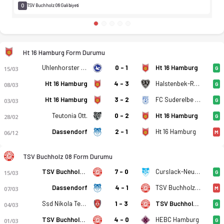
0
TSV Buchholz 08 Galibiyeti
Ht 16 Hamburg Form Durumu
Uhlenhorster Paloma
0 - 1
Ht 16 Hamburg
15/03
G
Ht 16 Hamburg
4 - 3
Halstenbek-Rellingen
08/03
G
Ht 16 Hamburg
3 - 2
FC Suderelbe 1949
03/03
G
Teutonia Ott.
0 - 2
Ht 16 Hamburg
28/02
G
Dassendorf
2 - 1
Ht 16 Hamburg
06/12
M
TSV Buchholz 08 Form Durumu
TSV Buchholz 08
7 - 0
Curslack-Neuengamme
15/03
G
Dassendorf
4 - 1
TSV Buchholz 08
07/03
M
Ssd Nikola Tesla Hamburg
1 - 3
TSV Buchholz 08
04/03
G
TSV Buchholz 08
4 - 0
HEBC Hamburg
01/03
G