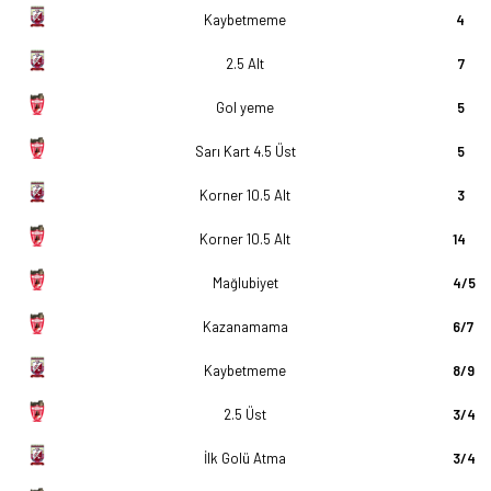
Kaybetmeme
4
2.5 Alt
7
Gol yeme
5
Sarı Kart 4.5 Üst
5
Korner 10.5 Alt
3
Korner 10.5 Alt
14
Mağlubiyet
4/5
Kazanamama
6/7
Kaybetmeme
8/9
2.5 Üst
3/4
İlk Golü Atma
3/4