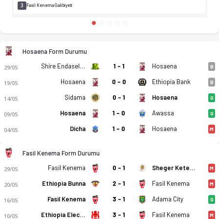
3
Fasil Kenema Galibiyeti
Hosaena Form Durumu
Shire Endaselassie
1 - 1
Hosaena
29/05
B
Hosaena
0 - 0
Ethiopia Bank
19/05
B
Sidama
0 - 1
Hosaena
14/05
G
Hosaena
1 - 0
Awassa
09/05
G
Dicha
1 - 0
Hosaena
04/05
M
Fasil Kenema Form Durumu
Fasil Kenema
0 - 1
Sheger Ketema
29/05
M
Ethiopia Bunna
2 - 1
Fasil Kenema
20/05
M
Fasil Kenema
3 - 1
Adama City
16/05
G
Ethiopia Electricity
3 - 1
Fasil Kenema
10/05
M