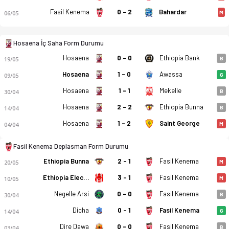
Fasil Kenema
0 - 2
Bahardar
06/05
M
Hosaena İç Saha Form Durumu
Hosaena
0 - 0
Ethiopia Bank
19/05
B
Hosaena
1 - 0
Awassa
09/05
G
Hosaena
1 - 1
Mekelle
30/04
B
Hosaena
2 - 2
Ethiopia Bunna
14/04
B
Hosaena
1 - 2
Saint George
04/04
M
Fasil Kenema Deplasman Form Durumu
Ethiopia Bunna
2 - 1
Fasil Kenema
20/05
M
Ethiopia Electricity
3 - 1
Fasil Kenema
10/05
M
Hadiya Hosaena - Fasil Kenema SC 0-1 bitti. Gol anları, kadro
Negelle Arsi
0 - 0
Fasil Kenema
30/04
B
Dicha
0 - 1
Fasil Kenema
14/04
G
Dire Dawa
0 - 0
Fasil Kenema
03/04
B