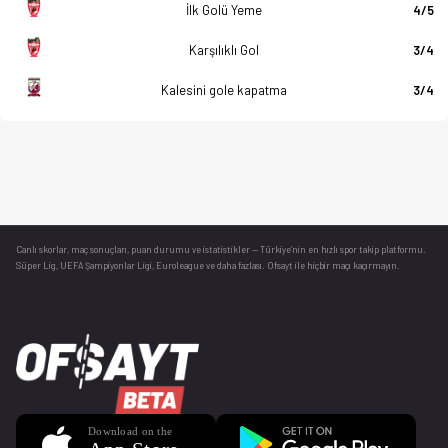
İlk Golü Yeme
4/5
Karşılıklı Gol
3/4
Kalesini gole kapatma
3/4
Canlı skorlar
, maç sonuçları, puan durumu ve istatistikler — Türkiye’nin en hızlı spor takip platformu.
Süper Lig, UEFA Şampiyonlar Ligi, Euroleague ve daha fazlası. Ofsayt ile hiçbir maçı kaçırmayın.