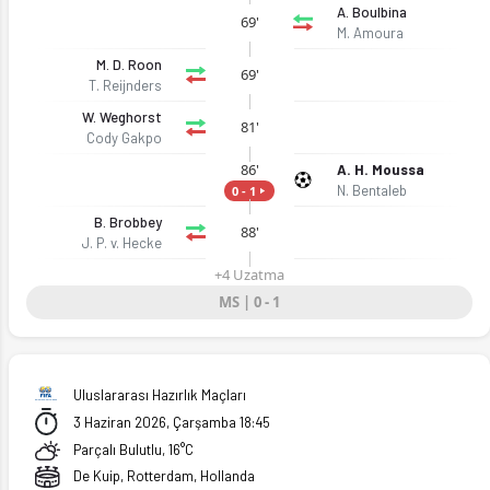
A. Boulbina
69'
M. Amoura
M. D. Roon
69'
T. Reijnders
W. Weghorst
81'
Cody Gakpo
86'
A. H. Moussa
N. Bentaleb
0 - 1
B. Brobbey
88'
J. P. v. Hecke
+4 Uzatma
MS | 0 - 1
Uluslararası Hazırlık Maçları
3 Haziran 2026, Çarşamba 18:45
Parçalı Bulutlu, 16°C
De Kuip, Rotterdam, Hollanda