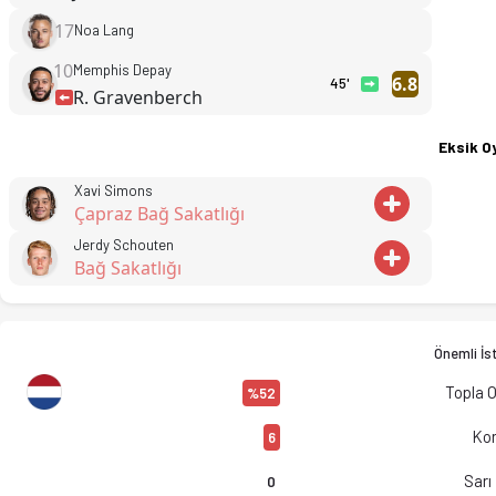
17
Noa Lang
10
Memphis Depay
6.8
45'
R. Gravenberch
Eksik O
Xavi Simons
Çapraz Bağ Sakatlığı
Jerdy Schouten
Bağ Sakatlığı
Önemli İst
Topla 
%52
Kor
6
Sarı
0