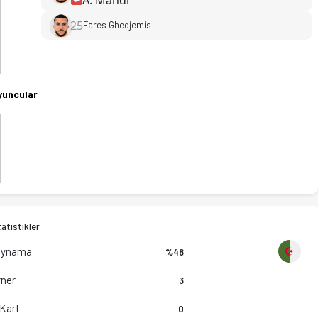
25
Fares Ghedjemis
yuncular
atistikler
Oynama
%48
ner
3
 Kart
0