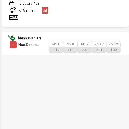
S Sport Plus
J. Semler
İddaa Oranları
MS 1
MS 0
MS 2
2.5 Alt
2.5 Üst
Maç Sonucu
1
1.16
4.83
7.32
2.31
1.30