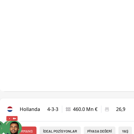
Hollanda
4-3-3
460.0 Mn €
26,9
PERFORMANS
İDEAL POZİSYONLAR
PİYASA DEĞERİ
YAŞ