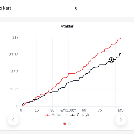
ı Kart
0
Ataklar