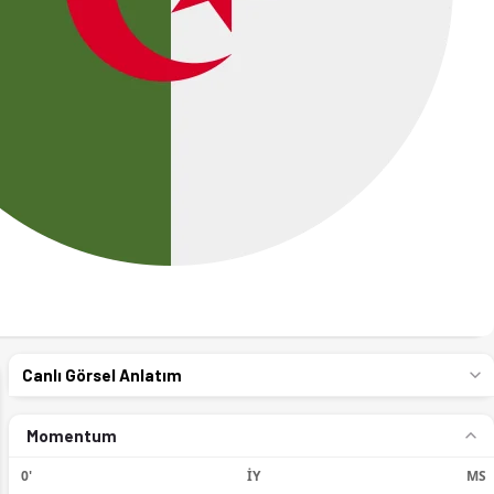
Canlı Görsel Anlatım
Momentum
0'
İY
MS