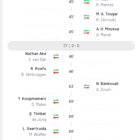
45'
R. Mahrez
M. A. Tougai
45'
R. Zerrouki
A. H. Moussa
45'
A. Mandi
IY | 0 - 0
Nathan Ake
46'
V. van Dijk
R. Roefs
46'
B. Verbruggen
N. Benbouali
63'
A. Gouiri
T. Koopmeiners
69'
D. Malen
Q. Timber
69'
de Jong
L. Geertruida
69'
M. Wieffer