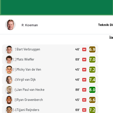
Teknik Di
R. Koeman
İlk
1
6.9
Bart Verbruggen
46'
12
7.0
Mats Wieffer
69'
15
7.2
Micky Van de Ven
45'
4
7.4
Virgil van Dijk
46'
6
8.0
Jan Paul van Hecke
88'
8
6.6
Ryan Gravenberch
45'
14
7.2
Tijjani Reijnders
69'