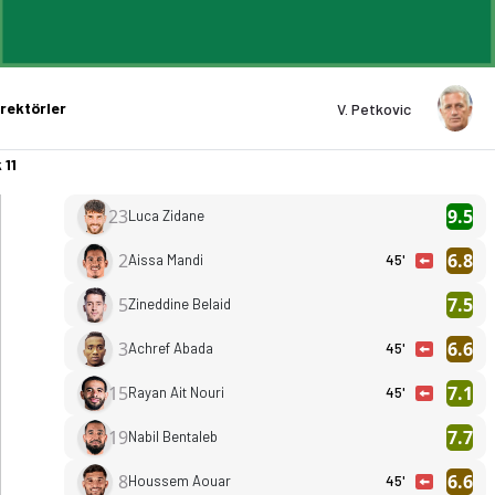
rektörler
V. Petkovic
 11
23
9.5
Luca Zidane
2
6.8
Aissa Mandi
45'
5
7.5
Zineddine Belaid
3
6.6
Achref Abada
45'
15
7.1
Rayan Ait Nouri
45'
19
7.7
Nabil Bentaleb
8
6.6
Houssem Aouar
45'