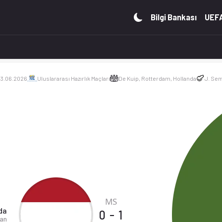
, puan durumu ve iddaa oranları Ofsayt'ta. (03.06.2026)
Bilgi Bankası
UEFA
03.06.2026
Uluslararası Hazırlık Maçları
De Kuip, Rotterdam, Hollanda
J. Sem
MS
da
0
-
1
an