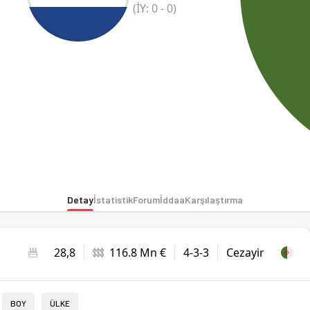
(İY:
0
-
0
)
Detay
İstatistik
Forum
İddaa
Karşılaştırma
28,8
116.8 Mn €
4-3-3
Cezayir
BOY
ÜLKE