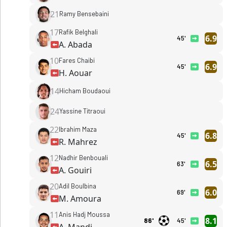
21
Ramy Bensebaini
17
Rafik Belghali
6.9
45'
A. Abada
10
Fares Chaibi
6.9
45'
H. Aouar
14
Hicham Boudaoui
24
Yassine Titraoui
22
Ibrahim Maza
6.8
45'
R. Mahrez
12
Nadhir Benbouali
6.5
63'
A. Gouiri
20
Adil Boulbina
6.0
69'
M. Amoura
11
Anis Hadj Moussa
8.1
86'
45'
A. Mandi