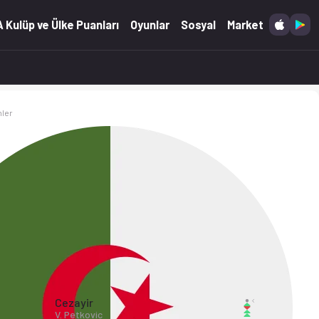
 Kulüp ve Ülke Puanları
Oyunlar
Sosyal
Market
ler
Cezayir
V. Petkovic