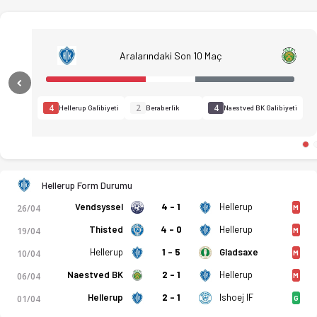
Aralarındaki Son 10 Maç
Previous
4
2
4
Hellerup Galibiyeti
Beraberlik
Naestved BK Galibiyeti
Hellerup Form Durumu
Vendsyssel
4 - 1
Hellerup
26/04
M
Thisted
4 - 0
Hellerup
19/04
M
Hellerup
1 - 5
Gladsaxe
10/04
M
Naestved BK
2 - 1
Hellerup
06/04
M
Hellerup
2 - 1
Ishoej IF
01/04
G