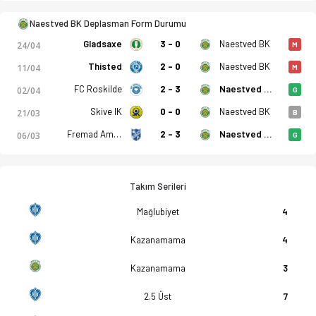
Naestved BK Deplasman Form Durumu
istikler, puan durumu ve iddaa oranları Ofsayt'ta. (01.05.2026
Gladsaxe
3 - 0
Naestved BK
24/04
M
Thisted
2 - 0
Naestved BK
11/04
M
FC Roskilde
2 - 3
Naestved BK
02/04
G
Skive IK
0 - 0
Naestved BK
21/03
B
Fremad Amager
2 - 3
Naestved BK
06/03
G
Takım Serileri
Mağlubiyet
4
Kazanamama
4
Kazanamama
3
2.5 Üst
7