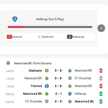
Hellerup Son 5 Maçı
N
1
0
4
Galibiyet
Beraberlik
Mağlubiyet
Naestved BK Form Durumu
Gladsaxe
3 - 0
Naestved BK
24/04
M
Naestved BK
0 - 0
FC Roskilde
17/04
B
Thisted
2 - 0
Naestved BK
11/04
M
Naestved BK
2 - 1
Hellerup
06/04
G
FC Roskilde
2 - 3
Naestved BK
02/04
G