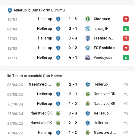
Hellerup İç Saha Form Durumu
HIK Hellerup - Naestved BK 1-2 bitti. Gol anları, kadro, istat
Hellerup
1 - 5
Gladsaxe
10/04
M
Hellerup
2 - 1
Ishoej IF
01/04
G
Hellerup
0 - 3
Fremad Amager
27/03
M
Hellerup
0 - 2
FC Roskilde
13/03
M
Hellerup
4 - 1
Vendsyssel
14/11
G
İki Takım Arasındaki Son Maçlar
Naestved BK
2 - 1
Hellerup
MS
06/04/26
Hellerup
2 - 1
Naestved BK
MS
08/08/25
Hellerup
1 - 0
Naestved BK
MS
25/10/24
Naestved BK
0 - 3
Hellerup
MS
25/08/24
Naestved BK
2 - 2
Hellerup
MS
29/05/22
Hellerup
1 - 2
Naestved BK
MS
18/04/22