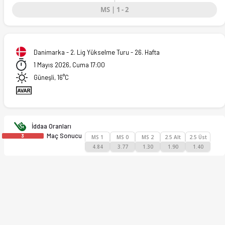
MS | 1 - 2
)
Danimarka - 2. Lig Yükselme Turu - 26. Hafta
1 Mayıs 2026, Cuma 17:00
Güneşli, 16°C
İddaa Oranları
Maç Sonucu
3
MS 1
MS 0
MS 2
2.5 Alt
2.5 Üst
4.84
3.77
1.30
1.90
1.40