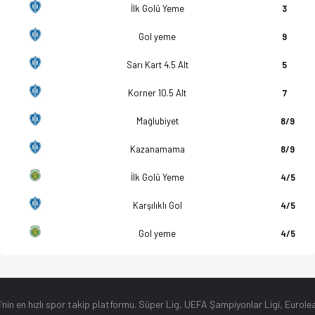
İlk Golü Yeme
3
Gol yeme
9
Sarı Kart 4.5 Alt
5
Korner 10.5 Alt
7
Mağlubiyet
8/9
Kazanamama
8/9
İlk Golü Yeme
4/5
Karşılıklı Gol
4/5
Gol yeme
4/5
’nin en hızlı spor takip platformu. Süper Lig, UEFA Şampiyonlar Ligi, Eurolea