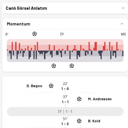
Canlı Görsel Anlatım
Momentum
0'
İY
MS
ext
22'
D. Bagou
1 - 0
37'
M. Andreasen
1 - 1
IY | 1 - 1
51'
B. Kold
1 - 2