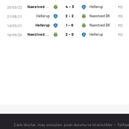
Naestved BK
4 - 3
Hellerup
MS
20/03/22
Hellerup
2 - 2
Naestved BK
MS
21/08/21
Hellerup
1 - 0
Naestved BK
MS
14/05/21
Naestved BK
2 - 0
Hellerup
MS
18/09/20
Canlı skorlar
, maç sonuçları, puan durumu ve istatistikler — Türkiye