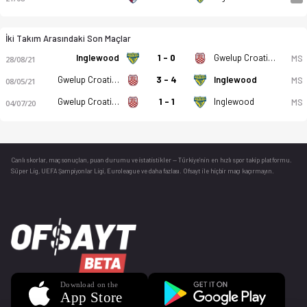
İki Takım Arasındaki Son Maçlar
Inglewood
1 - 0
Gwelup Croatia SC
MS
28/08/21
Gwelup Croatia SC
3 - 4
Inglewood
MS
08/05/21
Gwelup Croatia SC
1 - 1
Inglewood
MS
04/07/20
Canlı skorlar
, maç sonuçları, puan durumu ve istatistikler — Türkiye’nin en hızlı spor takip platformu.
Süper Lig, UEFA Şampiyonlar Ligi, Euroleague ve daha fazlası. Ofsayt ile hiçbir maçı kaçırmayın.