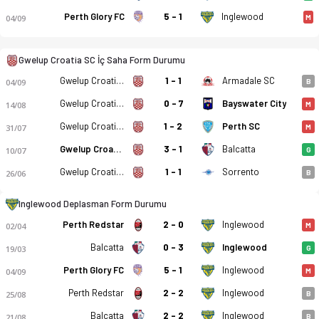
Perth Glory FC
5 - 1
Inglewood
04/09
M
Gwelup Croatia SC İç Saha Form Durumu
Gwelup Croatia SC
1 - 1
Armadale SC
04/09
B
Gwelup Croatia SC
0 - 7
Bayswater City
14/08
M
Gwelup Croatia SC
1 - 2
Perth SC
31/07
M
Gwelup Croatia SC
3 - 1
Balcatta
10/07
G
Gwelup Croatia SC
1 - 1
Sorrento
26/06
B
Inglewood Deplasman Form Durumu
Perth Redstar
2 - 0
Inglewood
02/04
M
Balcatta
0 - 3
Inglewood
19/03
G
Perth Glory FC
5 - 1
Inglewood
04/09
M
Perth Redstar
2 - 2
Inglewood
25/08
B
Balcatta
2 - 2
Inglewood
21/08
B