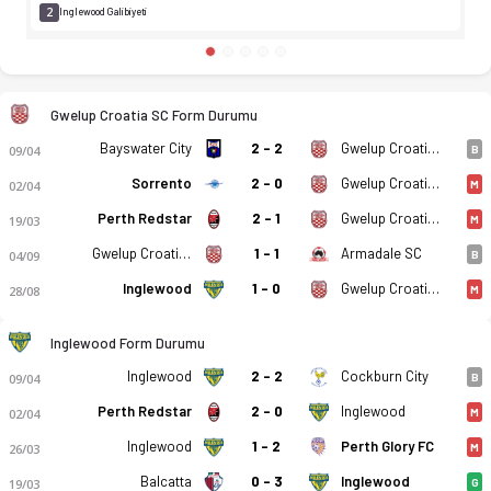
2
Inglewood Galibiyeti
Gwelup Croatia SC Form Durumu
Bayswater City
2 - 2
Gwelup Croatia SC
09/04
B
Sorrento
2 - 0
Gwelup Croatia SC
02/04
M
Perth Redstar
2 - 1
Gwelup Croatia SC
19/03
M
Gwelup Croatia SC
1 - 1
Armadale SC
04/09
B
Inglewood
1 - 0
Gwelup Croatia SC
28/08
M
Inglewood Form Durumu
Inglewood
2 - 2
Cockburn City
09/04
B
Perth Redstar
2 - 0
Inglewood
02/04
M
Gwelup Croatia SC - Inglewood United 0-2 bitti. Gol anları, k
Inglewood
1 - 2
Perth Glory FC
26/03
M
Balcatta
0 - 3
Inglewood
19/03
G