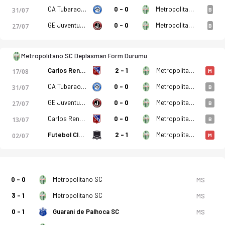
CA Tubarao SC
0 - 0
Metropolitano SC
31/07
B
GE Juventus Jaragua Do Sul SC
0 - 0
Metropolitano SC
27/07
B
Metropolitano SC Deplasman Form Durumu
Carlos Renaux SC
2 - 1
Metropolitano SC
17/08
M
CA Tubarao SC
0 - 0
Metropolitano SC
31/07
B
GE Juventus Jaragua Do Sul SC
0 - 0
Metropolitano SC
27/07
B
Carlos Renaux SC
0 - 0
Metropolitano SC
13/07
B
Futebol Clube Do Porto SC
2 - 1
Metropolitano SC
02/07
M
0 - 0
Metropolitano SC
MS
3 - 1
Metropolitano SC
MS
0 - 1
Guarani de Palhoca SC
MS