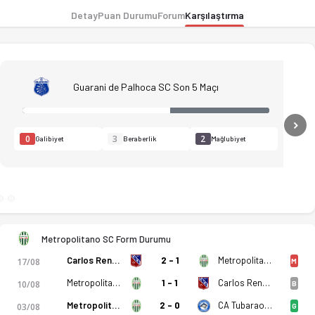
Detay
Puan Durumu
Forum
Karşılaştırma
Guarani de Palhoca SC Son 5 Maçı
N
0
3
2
Galibiyet
Beraberlik
Mağlubiyet
ı, kadro, istatistikler, puan durumu ve iddaa oranları Ofsayt
Metropolitano SC Form Durumu
Carlos Renaux SC
2 - 1
Metropolitano SC
17/08
M
Metropolitano SC
1 - 1
Carlos Renaux SC
10/08
B
Metropolitano SC
2 - 0
CA Tubarao SC
03/08
G