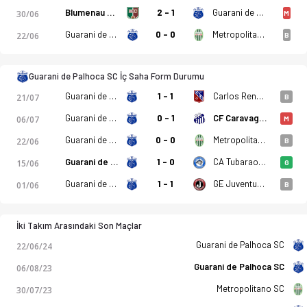
Blumenau EC SC
2 - 1
Guarani de Palhoca SC
30/06
M
Guarani de Palhoca SC
0 - 0
Metropolitano SC
22/06
B
Guarani de Palhoca SC İç Saha Form Durumu
Guarani de Palhoca SC
1 - 1
Carlos Renaux SC
21/07
B
Guarani de Palhoca SC
0 - 1
CF Caravaggio SC
06/07
M
Guarani de Palhoca SC
0 - 0
Metropolitano SC
22/06
B
Guarani de Palhoca SC
1 - 0
CA Tubarao SC
15/06
G
Guarani de Palhoca SC
1 - 1
GE Juventus Jaragua Do Sul SC
01/06
B
İki Takım Arasındaki Son Maçlar
Guarani de Palhoca SC
22/06/24
Guarani de Palhoca SC
06/08/23
Metropolitano SC
30/07/23