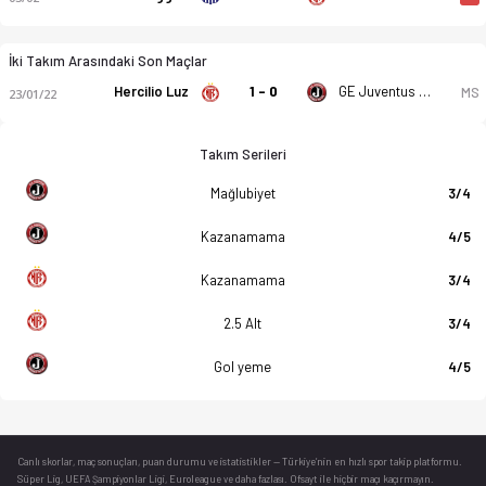
İki Takım Arasındaki Son Maçlar
Hercilio Luz
1 - 0
GE Juventus Jaragua Do Sul SC
MS
23/01/22
Takım Serileri
Mağlubiyet
3/4
Kazanamama
4/5
Kazanamama
3/4
2.5 Alt
3/4
Gol yeme
4/5
Canlı skorlar
, maç sonuçları, puan durumu ve istatistikler — Türkiye’nin en hızlı spor takip platformu.
Süper Lig, UEFA Şampiyonlar Ligi, Euroleague ve daha fazlası. Ofsayt ile hiçbir maçı kaçırmayın.