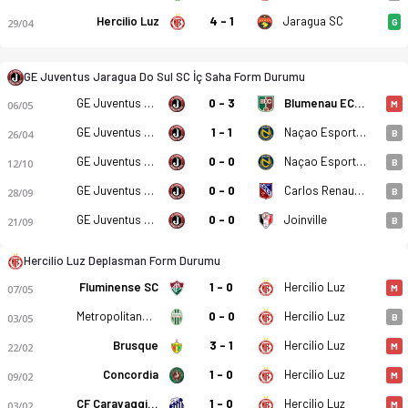
Hercilio Luz
4 - 1
Jaragua SC
29/04
G
GE Juventus Jaragua Do Sul SC - Hercilio Luz SC 0-1 bitti. Gol
GE Juventus Jaragua Do Sul SC İç Saha Form Durumu
GE Juventus Jaragua Do Sul SC
0 - 3
Blumenau EC SC
06/05
M
GE Juventus Jaragua Do Sul SC
1 - 1
Naçao Esportes
26/04
B
GE Juventus Jaragua Do Sul SC
0 - 0
Naçao Esportes
12/10
B
GE Juventus Jaragua Do Sul SC
0 - 0
Carlos Renaux SC
28/09
B
GE Juventus Jaragua Do Sul SC
0 - 0
Joinville
21/09
B
Hercilio Luz Deplasman Form Durumu
Fluminense SC
1 - 0
Hercilio Luz
07/05
M
Metropolitano SC
0 - 0
Hercilio Luz
03/05
B
Brusque
3 - 1
Hercilio Luz
22/02
M
Concordia
1 - 0
Hercilio Luz
09/02
M
CF Caravaggio SC
1 - 0
Hercilio Luz
03/02
M