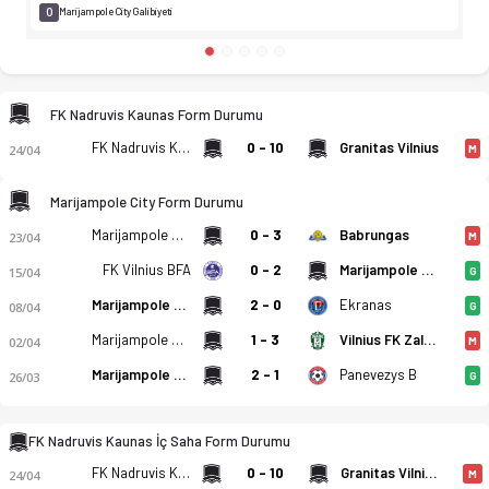
0
Marijampole City Galibiyeti
FK Nadruvis Kaunas Form Durumu
FK Nadruvis Kaunas
0 - 10
Granitas Vilnius
24/04
M
Marijampole City Form Durumu
FK Nadruvis Kaunas - Marijampole City FA 1-9 bitti. Gol anlar
Marijampole City
0 - 3
Babrungas
23/04
M
FK Vilnius BFA
0 - 2
Marijampole City
15/04
G
Marijampole City
2 - 0
Ekranas
08/04
G
Marijampole City
1 - 3
Vilnius FK Zalgiris B
02/04
M
Marijampole City
2 - 1
Panevezys B
26/03
G
FK Nadruvis Kaunas İç Saha Form Durumu
FK Nadruvis Kaunas
0 - 10
Granitas Vilnius
24/04
M