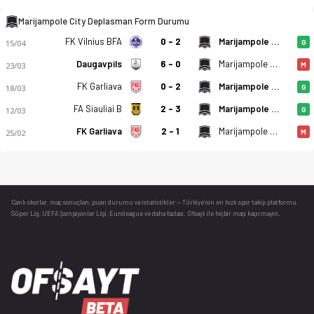
Marijampole City Deplasman Form Durumu
FK Vilnius BFA
0 - 2
Marijampole City
15/04
G
Daugavpils
6 - 0
Marijampole City
23/03
M
FK Garliava
0 - 2
Marijampole City
18/03
G
FA Siauliai B
2 - 3
Marijampole City
12/03
G
FK Garliava
2 - 1
Marijampole City
25/02
M
Canlı skorlar
, maç sonuçları, puan durumu ve istatistikler — Türkiye’nin en hızlı spor takip platformu.
Süper Lig, UEFA Şampiyonlar Ligi, Euroleague ve daha fazlası. Ofsayt ile hiçbir maçı kaçırmayın.