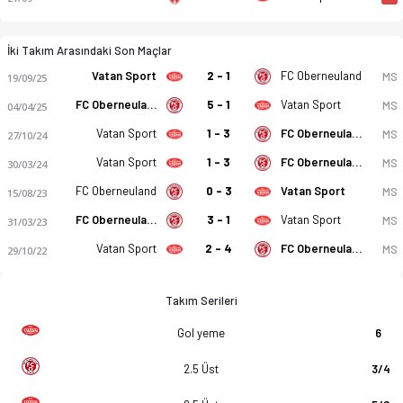
İki Takım Arasındaki Son Maçlar
Vatan Sport
2 - 1
FC Oberneuland
MS
19/09/25
FC Oberneuland
5 - 1
Vatan Sport
MS
04/04/25
Vatan Sport
1 - 3
FC Oberneuland
MS
27/10/24
Vatan Sport
1 - 3
FC Oberneuland
MS
30/03/24
FC Oberneuland
0 - 3
Vatan Sport
MS
15/08/23
FC Oberneuland
3 - 1
Vatan Sport
MS
31/03/23
Vatan Sport
2 - 4
FC Oberneuland
MS
29/10/22
Takım Serileri
Gol yeme
6
2.5 Üst
3/4