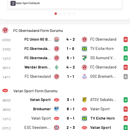
2
Vatan Sport Galibiyeti
FC Oberneuland Form Durumu
FC Union 60 Bremen
4 - 2
FC Oberneuland
07/03
M
FC Oberneuland
1 - 0
TV Eiche Horn
27/02
G
FC Oberneuland
5 - 1
SG Aumund Vegesack
12/12
G
Werder Bremen (III)
4 - 2
FC Oberneuland
30/11
M
FC Oberneuland
1 - 1
OSC Bremerhaven
14/11
B
Vatan Sport Form Durumu
Vatan Sport
3 - 1
ATSV Sebaldsbrück
08/03
G
Brinkumer
6 - 1
Vatan Sport
28/02
M
Vatan Sport
0 - 1
TV Eiche Horn
12/12
M
ESC Geestemunde
2 - 3
Vatan Sport
07/12
G