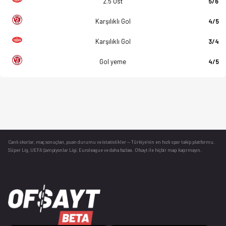
2.5 Üst
5/6
Karşılıklı Gol
4/5
Karşılıklı Gol
3/4
Gol yeme
4/5
Canlı skorlar
, maç sonuçları, puan durumu ve istatistikler — Türkiye’nin en hızlı spor takip platformu.
Süper Lig, UEFA Şampiyonlar Ligi, Euroleague ve daha fazlası. Ofsayt ile hiçbir maçı kaçırmayın.