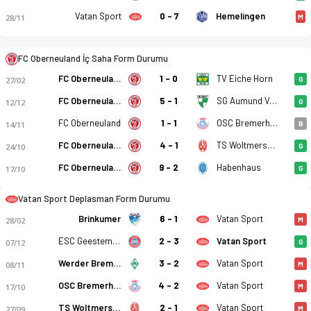
Vatan Sport
0 - 7
Hemelingen
28/11
M
FC Oberneuland İç Saha Form Durumu
FC Oberneuland
1 - 0
TV Eiche Horn
27/02
G
FC Oberneuland
5 - 1
SG Aumund Vegesack
12/12
G
FC Oberneuland - KSV Vatan Sport 3-2 bitti. Gol anları, kadro
FC Oberneuland
1 - 1
OSC Bremerhaven
14/11
B
FC Oberneuland
4 - 1
TS Woltmershausen
24/10
G
FC Oberneuland
9 - 2
Habenhaus
17/10
G
Vatan Sport Deplasman Form Durumu
Brinkumer
6 - 1
Vatan Sport
28/02
M
ESC Geestemunde
2 - 3
Vatan Sport
07/12
G
Werder Bremen (III)
3 - 2
Vatan Sport
08/11
M
OSC Bremerhaven
4 - 2
Vatan Sport
17/10
M
TS Woltmershausen
2 - 1
Vatan Sport
27/09
M