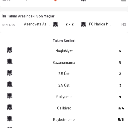
İki Takım Arasındaki Son Maçlar
Asenovets Asenovgrad
2 - 2
FC Marica Milevo
MS
01/11/25
Takım Serileri
Mağlubiyet
4
Kazanamama
5
2.5 Üst
3
2.5 Üst
3
Gol yeme
4
Galibiyet
3/4
Kaybetmeme
5/6