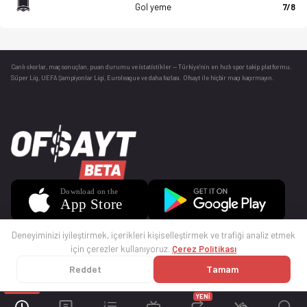
Gol yeme
7/8
Canlı skorlar
, maç sonuçları, puan durumu ve istatistikler — Türkiye’nin en hızlı spor takip platformu.
Süper Lig, UEFA Şampiyonlar Ligi, Euroleague ve daha fazlası. Ofsayt ile hiçbir maçı kaçırmayın.
Deneyiminizi iyileştirmek, içerikleri kişiselleştirmek ve trafiği analiz etmek
için çerezler kullanıyoruz.
Çerez Politikası
Reddet
Tamam
© 2025 Ofsayt
Kullanım Koşulları
Gizlilik Politikası
Çerez Politikası
İletişim
Sıkça Sorulan Sorular
Künye
YENİ