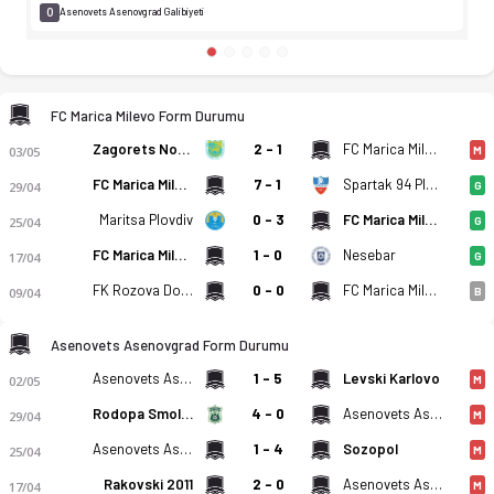
0
Asenovets Asenovgrad Galibiyeti
FC Marica Milevo Form Durumu
Zagorets Nova Zagora
2 - 1
FC Marica Milevo
03/05
M
FC Marica Milevo
7 - 1
Spartak 94 Plovdiv
29/04
G
Maritsa Plovdiv
0 - 3
FC Marica Milevo
25/04
G
FC Marica Milevo
1 - 0
Nesebar
17/04
G
FK Rozova Dolina Kazanlak
0 - 0
FC Marica Milevo
09/04
B
Asenovets Asenovgrad Form Durumu
Asenovets Asenovgrad
1 - 5
Levski Karlovo
02/05
M
Rodopa Smolyan
4 - 0
Asenovets Asenovgrad
29/04
M
Asenovets Asenovgrad
1 - 4
Sozopol
25/04
M
Rakovski 2011
2 - 0
Asenovets Asenovgrad
17/04
M