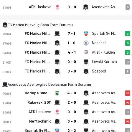
AFK Haskovo
0 - 0
Asenovets Asenovgrad
14/04
B
FC Marica Milevo İç Saha Form Durumu
FC Marica Milevo
7 - 1
Spartak 94 Plovdiv
FC Marica Milevo - Asenovets Asenovgrad 4-0 bitti. Gol anları
29/04
G
FC Marica Milevo
1 - 0
Nesebar
17/04
G
FC Marica Milevo
4 - 1
Atletik Kuklen
04/04
G
FC Marica Milevo
0 - 0
Levski Karlovo
21/03
B
FC Marica Milevo
0 - 0
Sozopol
07/03
B
Asenovets Asenovgrad Deplasman Form Durumu
Rodopa Smolyan
4 - 0
Asenovets Asenovgrad
29/04
M
Rakovski 2011
2 - 0
Asenovets Asenovgrad
17/04
M
AFK Haskovo
0 - 0
Asenovets Asenovgrad
14/04
B
Neftochimic
3 - 0
Asenovets Asenovgrad
28/03
M
Spartak 94 Plovdiv
2 - 2
Asenovets Asenovgrad
22/02
B