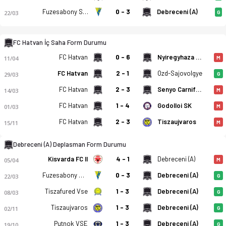
Fuzesabony SC Eross Ut
0 - 3
Debreceni (A)
22/03
G
FC Hatvan - Debreceni (A) 2-1 bitti. Gol anları, kadro, istati
FC Hatvan İç Saha Form Durumu
FC Hatvan
0 - 6
Nyiregyhaza Spartacus FC II
11/04
M
FC Hatvan
2 - 1
Ozd-Sajovolgye
29/03
G
FC Hatvan
2 - 3
Senyo Carnifex FC
14/03
M
Godolloi SK
FC Hatvan
1 - 4
01/03
M
FC Hatvan
2 - 3
Tiszaujvaros
15/11
M
Debreceni (A) Deplasman Form Durumu
Kisvarda FC II
4 - 1
Debreceni (A)
05/04
M
Fuzesabony SC Eross Ut
0 - 3
Debreceni (A)
22/03
G
Tiszafured Vse
1 - 3
Debreceni (A)
08/03
G
Tiszaujvaros
1 - 3
Debreceni (A)
02/11
G
Putnok VSE
1 - 3
Debreceni (A)
19/10
G