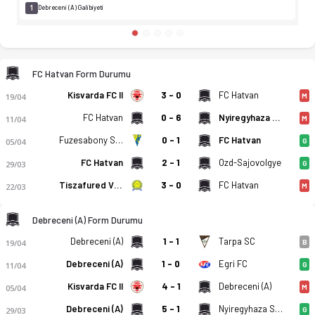
1
Debreceni (A) Galibiyeti
FC Hatvan Form Durumu
Kisvarda FC II
3 - 0
FC Hatvan
19/04
M
FC Hatvan
0 - 6
Nyiregyhaza Spartacus FC II
11/04
M
Fuzesabony SC Eross Ut
0 - 1
FC Hatvan
05/04
G
FC Hatvan
2 - 1
Ozd-Sajovolgye
29/03
G
Tiszafured Vse
3 - 0
FC Hatvan
22/03
M
Debreceni (A) Form Durumu
Debreceni (A)
1 - 1
Tarpa SC
19/04
B
Debreceni (A)
1 - 0
Egri FC
11/04
G
Kisvarda FC II
4 - 1
Debreceni (A)
05/04
M
Debreceni (A)
5 - 1
Nyiregyhaza Spartacus FC II
29/03
G