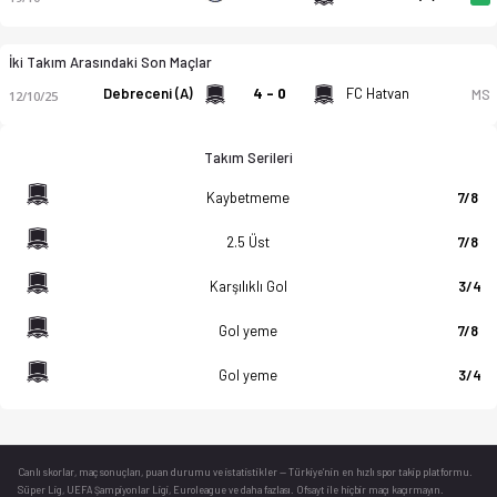
İki Takım Arasındaki Son Maçlar
Debreceni (A)
4 - 0
FC Hatvan
MS
12/10/25
Takım Serileri
Kaybetmeme
7/8
2.5 Üst
7/8
Karşılıklı Gol
3/4
Gol yeme
7/8
Gol yeme
3/4
Canlı skorlar
, maç sonuçları, puan durumu ve istatistikler — Türkiye’nin en hızlı spor takip platformu.
Süper Lig, UEFA Şampiyonlar Ligi, Euroleague ve daha fazlası. Ofsayt ile hiçbir maçı kaçırmayın.