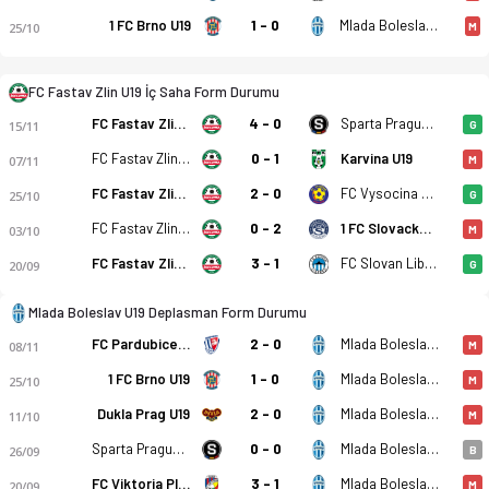
1 FC Brno U19
1 - 0
Mlada Boleslav U19
25/10
M
FC Fastav Zlin U19 - Mlada Boleslav U19 1-2 bitti. Gol anları,
FC Fastav Zlin U19 İç Saha Form Durumu
FC Fastav Zlin U19
4 - 0
Sparta Prague U19
15/11
G
FC Fastav Zlin U19
0 - 1
Karvina U19
07/11
M
FC Fastav Zlin U19
2 - 0
FC Vysocina Jihlava U19
25/10
G
FC Fastav Zlin U19
0 - 2
1 FC Slovacko U19
03/10
M
FC Fastav Zlin U19
3 - 1
FC Slovan Liberec U19
20/09
G
Mlada Boleslav U19 Deplasman Form Durumu
FC Pardubice U19
2 - 0
Mlada Boleslav U19
08/11
M
1 FC Brno U19
1 - 0
Mlada Boleslav U19
25/10
M
Dukla Prag U19
2 - 0
Mlada Boleslav U19
11/10
M
Sparta Prague U19
0 - 0
Mlada Boleslav U19
26/09
B
FC Viktoria Plzen U19
3 - 1
Mlada Boleslav U19
20/09
M