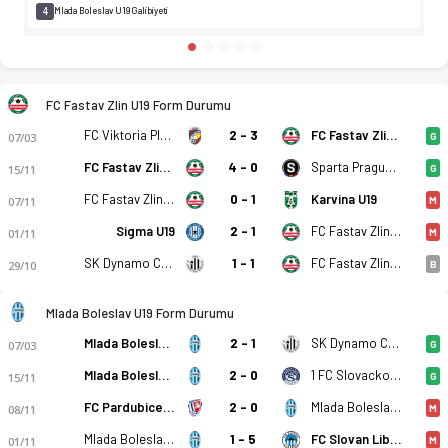
4
Mlada Boleslav U19 Galibiyeti
FC Fastav Zlin U19 Form Durumu
FC Viktoria Plzen U19
2 - 3
FC Fastav Zlin U19
07/03
G
FC Fastav Zlin U19
4 - 0
Sparta Prague U19
15/11
G
FC Fastav Zlin U19
0 - 1
Karvina U19
07/11
M
Sigma U19
2 - 1
FC Fastav Zlin U19
01/11
M
SK Dynamo Ceske Budejovice U19
1 - 1
FC Fastav Zlin U19
29/10
B
Mlada Boleslav U19 Form Durumu
Mlada Boleslav U19
2 - 1
SK Dynamo Ceske Budejovice U19
07/03
G
Mlada Boleslav U19
2 - 0
1 FC Slovacko U19
15/11
G
FC Pardubice U19
2 - 0
Mlada Boleslav U19
08/11
M
Mlada Boleslav U19
1 - 5
FC Slovan Liberec U19
01/11
M