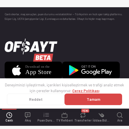
Canlı skorlar
, maç sonuçları, puan durumu ve istatistikler — Türkiye’nin en hızlı spor takip platformu.
Süper Lig, UEFA Şampiyonlar Ligi, Euroleague ve daha fazlası. Ofsayt ile hiçbir maçı kaçırmayın.
Deneyiminizi iyileştirmek, içerikleri kişiselleştirmek ve trafiği analiz etmek
için çerezler kullanıyoruz.
Çerez Politikası
Reddet
Tamam
© 2025 Ofsayt
Kullanım Koşulları
Gizlilik Politikası
Çerez Politikası
İletişim
Sıkça Sorulan Sorular
Künye
YENİ
Canlı
Akış
Puan Durumu
TV Rehberi
Transferler
İddaa Bülteni
Ara