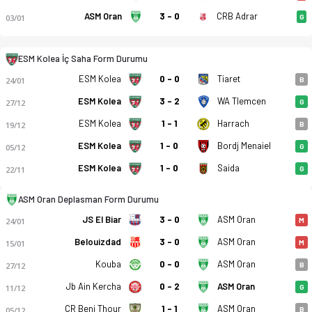
ASM Oran
3 - 0
CRB Adrar
03/01
G
ESM Kolea İç Saha Form Durumu
ESM Kolea
0 - 0
Tiaret
24/01
B
ESM Kolea
3 - 2
WA Tlemcen
27/12
G
ESM Kolea
1 - 1
Harrach
ESM Kolea - ASM Oran 0-2 bitti. Gol anları, kadro, istatistik
19/12
B
ESM Kolea
1 - 0
Bordj Menaiel
05/12
G
ESM Kolea
1 - 0
Saida
22/11
G
ASM Oran Deplasman Form Durumu
JS El Biar
3 - 0
ASM Oran
24/01
M
Belouizdad
3 - 0
ASM Oran
15/01
M
Kouba
0 - 0
ASM Oran
27/12
B
Jb Ain Kercha
0 - 2
ASM Oran
11/12
G
CR Beni Thour
1 - 1
ASM Oran
05/12
B