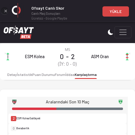
Ofsayt Canlı Skor
YÜKLE
Canlı Maç Sonuçları
Ücretsiz - Google Play'de
ESM Kolea - ASM Oran 0-2 bitti. Gol anları, kadro, istatistik
MS
0
-
2
ESM Kolea
ASM Oran
ESM Kolea 0-2 ASM Oran
(İY:
0
-
0
)
Detay
İstatistik
Puan Durumu
Forum
İddaa
Karşılaştırma
Aralarındaki Son 10 Maç
2
ESM Kolea Galibiyeti
0
Beraberlik