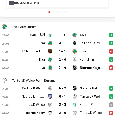
3
Tartu JK Welco Galibiyeti
Elva Form Durumu
Levadia U21
1 - 3
Elva
28/05
G
Elva
3 - 1
Tallinna Kalev
24/05
G
FC Nomme United
1 - 0
Elva
16/05
M
Elva
2 - 0
FC Tallinn
07/05
G
Elva
2 - 4
Nomme Kalju FC U21
02/05
M
Tartu JK Welco Form Durumu
Tartu JK Welco
4 - 2
Nomme Kalju FC U21
28/05
G
Maardu Linnameeskond
0 - 1
Tartu JK Welco
24/05
G
Tartu JK Welco
3 - 3
Flora U21
17/05
B
Tallinna Kalev
2 - 0
Tartu JK Welco
09/05
M