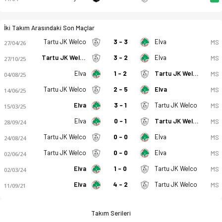
İki Takım Arasındaki Son Maçlar
Tartu JK Welco
3 - 3
Elva
MS
27/04/26
Tartu JK Welco
3 - 2
Elva
MS
27/10/25
Elva
1 - 2
Tartu JK Welco
MS
04/08/25
Tartu JK Welco
2 - 5
Elva
MS
14/06/25
Elva
3 - 1
Tartu JK Welco
MS
15/03/25
Elva
0 - 1
Tartu JK Welco
MS
28/09/24
Tartu JK Welco
0 - 0
Elva
MS
24/08/24
Tartu JK Welco
0 - 0
Elva
MS
02/06/24
Elva
1 - 0
Tartu JK Welco
MS
02/03/24
Elva
4 - 2
Tartu JK Welco
MS
11/09/21
Takım Serileri