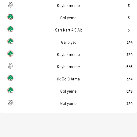
Kaybetmeme
3
Gol yeme
3
Sarı Kart 4.5 Alt
3
Galibiyet
3/4
Kaybetmeme
3/4
Kaybetmeme
5/6
İlk Golü Atma
3/4
Gol yeme
8/9
Gol yeme
3/4