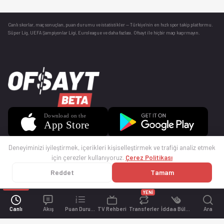
Canlı skorlar
, maç sonuçları, puan durumu ve istatistikler — Türkiye’nin en hızlı spor takip platformu.
Süper Lig, UEFA Şampiyonlar Ligi, Euroleague ve daha fazlası. Ofsayt ile hiçbir maçı kaçırmayın.
Deneyiminizi iyileştirmek, içerikleri kişiselleştirmek ve trafiği analiz etmek
için çerezler kullanıyoruz.
Çerez Politikası
Reddet
Tamam
© 2025 Ofsayt
Kullanım Koşulları
Gizlilik Politikası
Çerez Politikası
İletişim
Sıkça Sorulan Sorular
Künye
YENİ
Canlı
Akış
Puan Durumu
TV Rehberi
Transferler
İddaa Bülteni
Ara