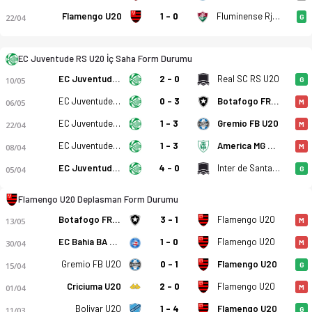
EC Juventude RS U20 - CR Flamengo RJ U20 2-3 bitti. Gol anlar
Flamengo U20
1 - 0
Fluminense Rj U20
22/04
G
EC Juventude RS U20 İç Saha Form Durumu
EC Juventude RS U20
2 - 0
Real SC RS U20
10/05
G
EC Juventude RS U20
0 - 3
Botafogo FR RJ U20
06/05
M
EC Juventude RS U20
1 - 3
Gremio FB U20
22/04
M
EC Juventude RS U20
1 - 3
America MG U20
08/04
M
EC Juventude RS U20
4 - 0
Inter de Santa Maria RS U20
05/04
G
Flamengo U20 Deplasman Form Durumu
Botafogo FR RJ U20
3 - 1
Flamengo U20
13/05
M
EC Bahia BA U20
1 - 0
Flamengo U20
30/04
M
Gremio FB U20
0 - 1
Flamengo U20
15/04
G
Criciuma U20
2 - 0
Flamengo U20
01/04
M
Bolivar U20
1 - 4
Flamengo U20
11/03
G