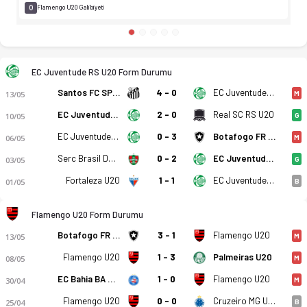
0
Flamengo U20 Galibiyeti
EC Juventude RS U20 Form Durumu
Santos FC SP U20
4 - 0
EC Juventude RS U20
13/05
M
EC Juventude RS U20
2 - 0
Real SC RS U20
10/05
G
EC Juventude RS U20
0 - 3
Botafogo FR RJ U20
06/05
M
Serc Brasil De Farroupilha RS
0 - 2
EC Juventude RS U20
03/05
G
Fortaleza U20
1 - 1
EC Juventude RS U20
01/05
B
Flamengo U20 Form Durumu
Botafogo FR RJ U20
3 - 1
Flamengo U20
13/05
M
Flamengo U20
1 - 3
Palmeiras U20
08/05
M
EC Bahia BA U20
1 - 0
Flamengo U20
30/04
M
Flamengo U20
0 - 0
Cruzeiro MG U20
25/04
B