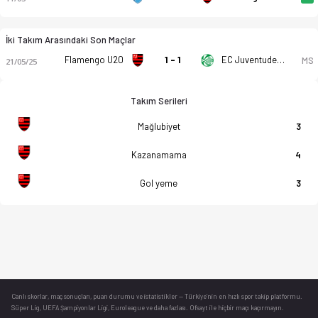
İki Takım Arasındaki Son Maçlar
Flamengo U20
1 - 1
EC Juventude RS U20
MS
21/05/25
Takım Serileri
Mağlubiyet
3
Kazanamama
4
Gol yeme
3
Canlı skorlar
, maç sonuçları, puan durumu ve istatistikler — Türkiye’nin en hızlı spor takip platformu.
Süper Lig, UEFA Şampiyonlar Ligi, Euroleague ve daha fazlası. Ofsayt ile hiçbir maçı kaçırmayın.