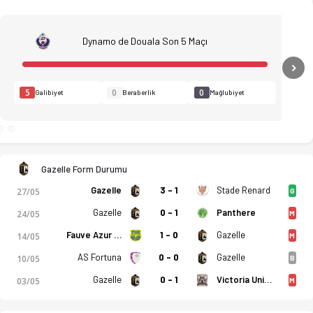
Dynamo de Douala Son 5 Maçı
N
5
0
0
Galibiyet
Beraberlik
Mağlubiyet
Gazelle Form Durumu
Gazelle
3 - 1
Stade Renard
27/05
G
Gazelle
0 - 1
Panthere
24/05
M
Fauve Azur Elite
1 - 0
Gazelle
14/05
M
AS Fortuna
0 - 0
Gazelle
10/05
B
ı, kadro, istatistikler, puan durumu ve iddaa oranları Ofsayt
Gazelle
0 - 1
Victoria United Limbe
03/05
M