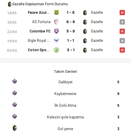
Gazelle Deplasman Form Durumu
Fauve Azur Elite
1 - 0
Gazelle
14/05
M
AS Fortuna
0 - 0
Gazelle
10/05
B
Colombe FC
3 - 0
Gazelle
22/04
M
Aigle Royal Du Moungo
1 - 1
Gazelle
19/04
B
Coton Sport de Garoua
2 - 1
Gazelle
05/04
M
Takım Serileri
Galibiyet
5
Kaybetmeme
8
İlk Golü Atma
5
Kalesini gole kapatma
3
Gol yeme
3