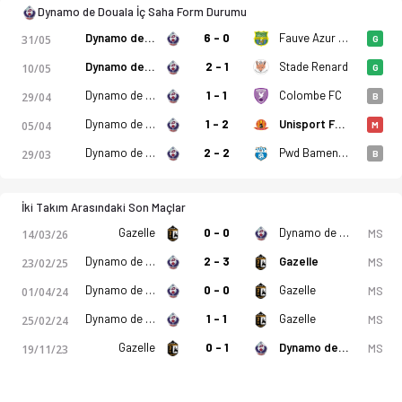
Dynamo de Douala İç Saha Form Durumu
Dynamo de Douala
6 - 0
Fauve Azur Elite
31/05
G
Dynamo de Douala
2 - 1
Stade Renard
10/05
G
Dynamo de Douala
1 - 1
Colombe FC
29/04
B
Dynamo de Douala
1 - 2
Unisport FC de Bafang
05/04
M
Dynamo de Douala
2 - 2
Pwd Bamenda
29/03
B
İki Takım Arasındaki Son Maçlar
Gazelle
0 - 0
Dynamo de Douala
MS
14/03/26
Dynamo de Douala
2 - 3
Gazelle
MS
23/02/25
Dynamo de Douala
0 - 0
Gazelle
MS
01/04/24
Dynamo de Douala
1 - 1
Gazelle
MS
25/02/24
Gazelle
0 - 1
Dynamo de Douala
MS
19/11/23