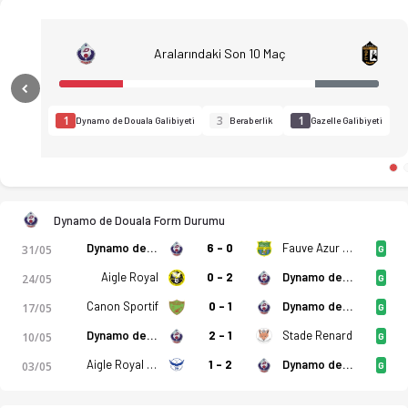
Aralarındaki Son 10 Maç
Previous
1
3
1
Dynamo de Douala Galibiyeti
Beraberlik
Gazelle Galibiyeti
Dynamo de Douala Form Durumu
Dynamo de Douala
6 - 0
Fauve Azur Elite
31/05
G
Aigle Royal
0 - 2
Dynamo de Douala
24/05
G
Canon Sportif
0 - 1
Dynamo de Douala
17/05
G
Dynamo de Douala
2 - 1
Stade Renard
10/05
G
Dynamo de Douala - Gazelle FA de Garoua 2-0 bitti. Gol anlar
Aigle Royal Du Moungo
1 - 2
Dynamo de Douala
03/05
G