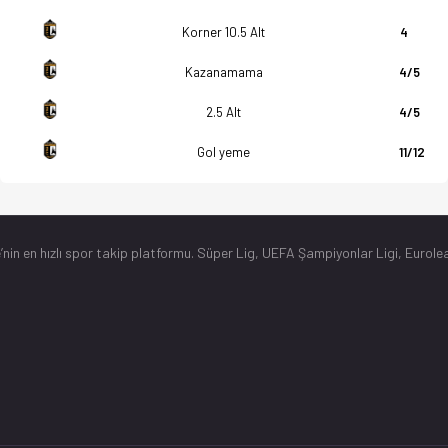
Korner 10.5 Alt
4
Kazanamama
4/5
2.5 Alt
4/5
Gol yeme
11/12
’nin en hızlı spor takip platformu. Süper Lig, UEFA Şampiyonlar Ligi, Eurolea