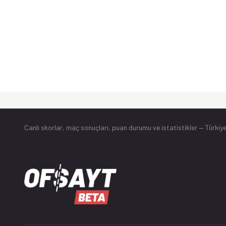
Canlı skorlar
, maç sonuçları, puan durumu ve istatistikler — Türkiye