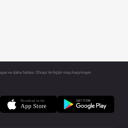
gue ve daha fazlası. Ofsayt ile hiçbir maçı kaçırmayın.