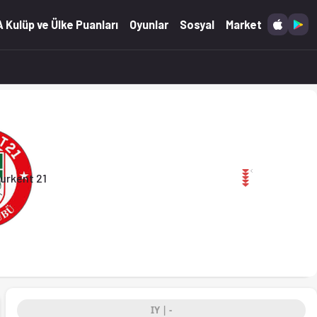
ddaa oranları ve istatistikler Ofsayt'ta.
 Kulüp ve Ülke Puanları
Oyunlar
Sosyal
Market
21 Gençlik Spor
urkent 21
IY | -