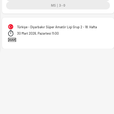
MS | 3 - 0
ext
Türkiye - Diyarbakır Süper Amatör Ligi Grup 2 - 18. Hafta
30 Mart 2026, Pazartesi 11:00
ddaa oranları ve istatistikler Ofsayt'ta.