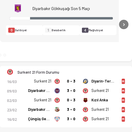
Diyarbakır Gökkuşağı Son 5 Maçı
N
0
1
4
Galibiyet
Beraberlik
Mağlubiyet
Surkent 21 Form Durumu
Surkent 21
0 - 3
Diyarin-Ter SF
16/03
M
Diyarbakır Yenişehir
3 - 0
Surkent 21
09/03
M
Surkent 21
0 - 3
Kızıl Anka
.03.2026 tarihinde başlıyor. Muhtemel kadrolar, ilk 11'ler, i
02/03
M
Diyarbakır Bağcılar SF
3 - 0
Surkent 21
23/02
M
Çüngüş Gençlik
3 - 0
Surkent 21
16/02
M