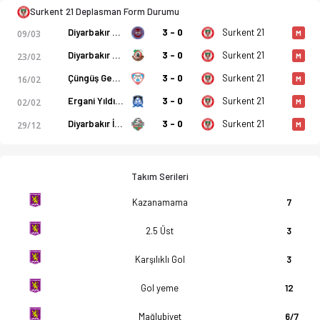
Surkent 21 Deplasman Form Durumu
Diyarbakır Yenişehir
3 - 0
Surkent 21
09/03
M
Diyarbakır Bağcılar SF
3 - 0
Surkent 21
23/02
M
Çüngüş Gençlik
3 - 0
Surkent 21
16/02
M
Ergani Yıldızspor
3 - 0
Surkent 21
02/02
M
Diyarbakır İdmanyurdu
3 - 0
Surkent 21
29/12
M
Takım Serileri
Kazanamama
7
2.5 Üst
3
Karşılıklı Gol
3
Gol yeme
12
Mağlubiyet
6/7