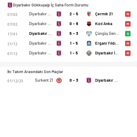
Diyarbakır Gökkuşağı İç Saha Form Durumu
Diyarbakır Gökkuşağı
2 - 5
Çermik 21
07/03
M
Diyarbakır Gökkuşağı
0 - 8
Kızıl Anka
07/02
M
Diyarbakır Gökkuşağı
5 - 3
Çüngüş Gençlik
17/01
G
Diyarbakır Gökkuşağı
1 - 5
Ergani Yıldızspor
21/12
M
Diyarbakır Gökkuşağı
1 - 5
Diyarbakır İdmanyurdu
07/12
M
İki Takım Arasındaki Son Maçlar
Surkent 21
0 - 3
Diyarbakır Gökkuşağı
01/12/25