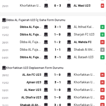
Khorfakkan U23
0 - 3
AL Wasl U23
29/01
M
Dibba AL Fujairah U23 İç Saha Form Durumu
Dibba AL Fujairah U23
3 - 1
AL Ittihad Kalba U23
22/02
G
Dibba AL Fujairah U23 - Khorfakkan U23 5-1 bitti. Gol anları,
Dibba AL Fujairah U23
1 - 0
Sharjah FC U23
15/02
G
Dibba AL Fujairah U23
1 - 2
AL Wahda FC
28/01
M
Dibba AL Fujairah U23
1 - 1
Shabab Al Ahli U23
20/01
B
Dibba AL Fujairah U23
3 - 1
AL Bataeh U23
04/01
G
Khorfakkan U23 Deplasman Form Durumu
AL Ain FC U23
1 - 0
Khorfakkan U23
28/02
M
Ajman U23
3 - 1
Khorfakkan U23
15/02
M
AL Nasr U23
1 - 0
Khorfakkan U23
18/01
M
AL Dhafra U23
1 - 0
Khorfakkan U23
03/01
M
Shabab Al Ahli U23
3 - 0
Khorfakkan U23
21/11
M