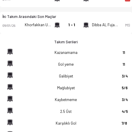
İki Takım Arasındaki Son Maçlar
Khorfakkan U23
1 - 1
Dibba AL Fujairah U23
MS
09/01/26
Takım Serileri
Kazanamama
11
Gol yeme
11
Galibiyet
3/4
Mağlubiyet
5/6
Kaybetmeme
3/4
2.5 Üst
4/5
Karşılıklı Gol
7/8