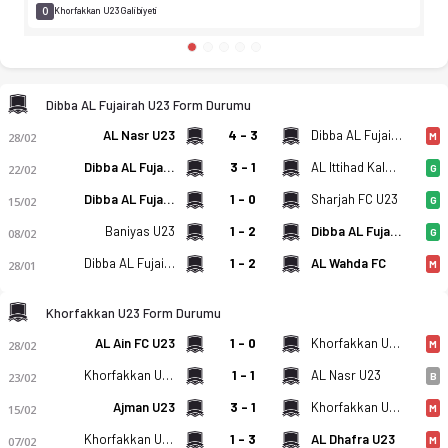
0
Khorfakkan U23 Galibiyeti
Dibba AL Fujairah U23 Form Durumu
AL Nasr U23
4 - 3
Dibba AL Fujairah U23
28/02
M
Dibba AL Fujairah U23
3 - 1
AL Ittihad Kalba U23
22/02
G
Dibba AL Fujairah U23
1 - 0
Sharjah FC U23
15/02
G
Baniyas U23
1 - 2
Dibba AL Fujairah U23
08/02
G
Dibba AL Fujairah U23
1 - 2
AL Wahda FC
28/01
M
Khorfakkan U23 Form Durumu
AL Ain FC U23
1 - 0
Khorfakkan U23
28/02
M
Khorfakkan U23
1 - 1
AL Nasr U23
23/02
B
Ajman U23
3 - 1
Khorfakkan U23
15/02
M
Khorfakkan U23
1 - 3
AL Dhafra U23
07/02
M