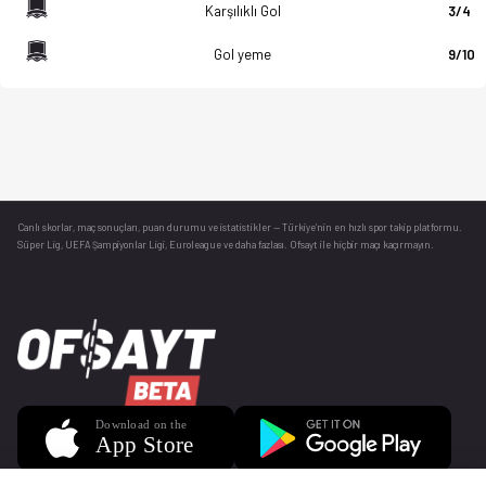
Karşılıklı Gol
3/4
Gol yeme
9/10
Canlı skorlar
, maç sonuçları, puan durumu ve istatistikler — Türkiye’nin en hızlı spor takip platformu.
Süper Lig, UEFA Şampiyonlar Ligi, Euroleague ve daha fazlası. Ofsayt ile hiçbir maçı kaçırmayın.