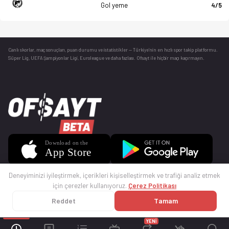
Gol yeme
4/5
Canlı skorlar
, maç sonuçları, puan durumu ve istatistikler — Türkiye’nin en hızlı spor takip platformu.
Süper Lig, UEFA Şampiyonlar Ligi, Euroleague ve daha fazlası. Ofsayt ile hiçbir maçı kaçırmayın.
Deneyiminizi iyileştirmek, içerikleri kişiselleştirmek ve trafiği analiz etmek
için çerezler kullanıyoruz.
Çerez Politikası
Reddet
Tamam
© 2025 Ofsayt
Kullanım Koşulları
Gizlilik Politikası
Çerez Politikası
İletişim
Sıkça Sorulan Sorular
Künye
YENİ