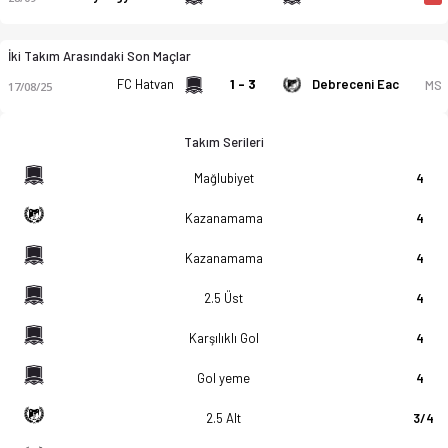
İki Takım Arasındaki Son Maçlar
FC Hatvan
1 - 3
Debreceni Eac
MS
17/08/25
Takım Serileri
Mağlubiyet
4
Kazanamama
4
Kazanamama
4
2.5 Üst
4
Karşılıklı Gol
4
Gol yeme
4
2.5 Alt
3/4