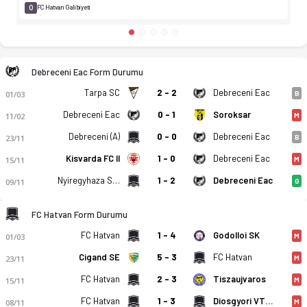
0
FC Hatvan Galibiyeti
Debreceni Eac Form Durumu
Tarpa SC
2 - 2
Debreceni Eac
01/03
B
Debreceni Eac
0 - 1
Soroksar
11/02
M
Debreceni (A)
0 - 0
Debreceni Eac
23/11
B
Kisvarda FC II
1 - 0
Debreceni Eac
15/11
M
Nyiregyhaza Spartacus FC II
1 - 2
Debreceni Eac
09/11
G
FC Hatvan Form Durumu
Godolloi SK
FC Hatvan
1 - 4
01/03
M
Cigand SE
5 - 3
FC Hatvan
23/11
M
FC Hatvan
2 - 3
Tiszaujvaros
15/11
M
FC Hatvan
1 - 3
Diosgyori VTK II
08/11
M