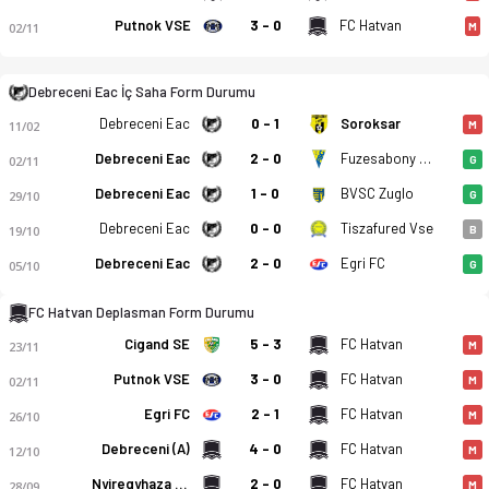
Putnok VSE
3 - 0
FC Hatvan
02/11
M
Debreceni Eac İç Saha Form Durumu
Debreceni Eac
0 - 1
Soroksar
Debreceni Eac - FC Hatvan 3-1 bitti. Gol anları, kadro, istati
11/02
M
Debreceni Eac
2 - 0
Fuzesabony SC Eross Ut
02/11
G
Debreceni Eac
1 - 0
BVSC Zuglo
29/10
G
Debreceni Eac
0 - 0
Tiszafured Vse
19/10
B
Debreceni Eac
2 - 0
Egri FC
05/10
G
FC Hatvan Deplasman Form Durumu
Cigand SE
5 - 3
FC Hatvan
23/11
M
Putnok VSE
3 - 0
FC Hatvan
02/11
M
Egri FC
2 - 1
FC Hatvan
26/10
M
Debreceni (A)
4 - 0
FC Hatvan
12/10
M
Nyiregyhaza Spartacus FC II
2 - 0
FC Hatvan
28/09
M