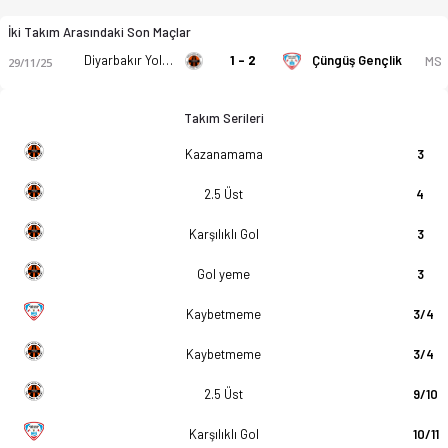
İki Takım Arasındaki Son Maçlar
Diyarbakır Yolspor
1 - 2
Çüngüş Gençlik
MS
29/11/25
Takım Serileri
Kazanamama
3
2.5 Üst
4
Karşılıklı Gol
3
Gol yeme
3
Kaybetmeme
3/4
Kaybetmeme
3/4
2.5 Üst
9/10
Karşılıklı Gol
10/11