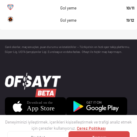
Gol yeme
10/11
Gol yeme
11/12
Canlı skorlar
, maç sonuçları, puan durumu ve istatistikler — Türkiye’nin en hızlı spor takip platformu.
Süper Lig, UEFA Şampiyonlar Ligi, Euroleague ve daha fazlası. Ofsayt ile hiçbir maçı kaçırmayın.
Deneyiminizi iyileştirmek, içerikleri kişiselleştirmek ve trafiği analiz etmek
için çerezler kullanıyoruz.
Çerez Politikası