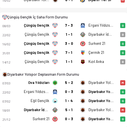
16/02
Çüngüş Gençlik İç Saha Form Durumu
Çüngüş Gençlik
7 - 3
Ergani Yıldızspor
08/03
G
Çüngüş Gençlik
1 - 1
Diyarbakır İdmanyurdu
22/02
B
Çüngüş Gençlik Spor - Diyarbakır Yolspor 2-3 bitti. Gol anlar
Çüngüş Gençlik
3 - 0
Surkent 21
16/02
G
Çüngüş Gençlik
7 - 1
Çermik 21
31/01
G
Çüngüş Gençlik
1 - 1
Kızıl Anka
14/12
B
Diyarbakır Yolspor Deplasman Form Durumu
Ova Yıldızları
5 - 2
Diyarbakır Yolspor
07/03
M
Ergani Yıldızspor
0 - 3
Diyarbakır Yolspor
22/02
G
Eğil Gençlik
1 - 4
Diyarbakır Yolspor
07/02
G
Diyarbakır İdmanyurdu
5 - 1
Diyarbakır Yolspor
18/01
M
Surkent 21
0 - 3
Diyarbakır Yolspor
21/12
G