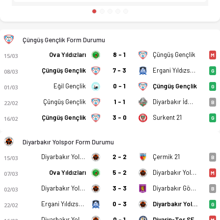
Çüngüş Gençlik Form Durumu
Ova Yıldızları
8 - 1
Çüngüş Gençlik
15/03
M
Çüngüş Gençlik
7 - 3
Ergani Yıldızspor
08/03
G
Eğil Gençlik
0 - 1
Çüngüş Gençlik
01/03
G
Çüngüş Gençlik
1 - 1
Diyarbakır İdmanyurdu
22/02
B
Çüngüş Gençlik
3 - 0
Surkent 21
16/02
G
Diyarbakır Yolspor Form Durumu
Diyarbakır Yolspor
2 - 2
Çermik 21
15/03
B
Ova Yıldızları
5 - 2
Diyarbakır Yolspor
07/03
M
Diyarbakır Yolspor
3 - 3
Diyarbakır Gökkuşağı
02/03
B
Ergani Yıldızspor
0 - 3
Diyarbakır Yolspor
22/02
G
Diyarbakır Yolspor
0 - 1
Diyarin-Ter SF
M