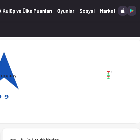
stikler Ofsayt'ta.
 Kulüp ve Ülke Puanları
Oyunlar
Sosyal
Market
Torquay
Kulüp Hazırlık Maçları