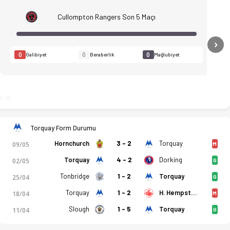
Cullompton Rangers Son 5 Maçı
N
0
0
0
Galibiyet
Beraberlik
Mağlubiyet
Torquay Form Durumu
Hornchurch
3 - 2
Torquay
09/05
M
Torquay
4 - 2
Dorking
02/05
G
ıyor. Muhtemel kadrolar, ilk 11'ler, iddaa oranları ve istati
Tonbridge
1 - 2
Torquay
25/04
G
Torquay
1 - 2
H. Hempstead
18/04
M
Slough
1 - 5
Torquay
11/04
G