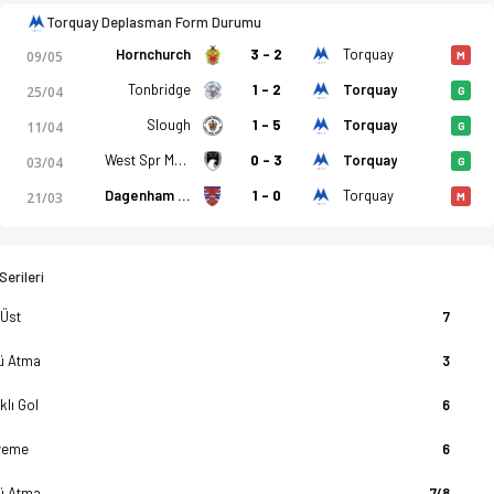
Torquay Deplasman Form Durumu
Hornchurch
3 - 2
Torquay
09/05
M
Tonbridge
1 - 2
Torquay
25/04
G
Slough
1 - 5
Torquay
11/04
G
West Spr Mare
0 - 3
Torquay
03/04
G
Dagenham & Red
1 - 0
Torquay
21/03
M
erileri
 Üst
7
lü Atma
3
klı Gol
6
yeme
6
lü Atma
7/8