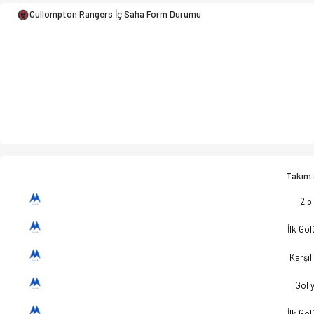
Cullompton Rangers İç Saha Form Durumu
Takım S
2.5
İlk Go
Karşılı
Gol 
İlk Go