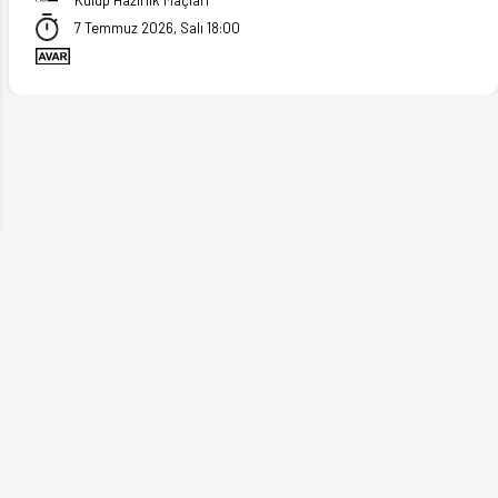
7 Temmuz 2026, Salı 18:00
ext
stikler Ofsayt'ta.