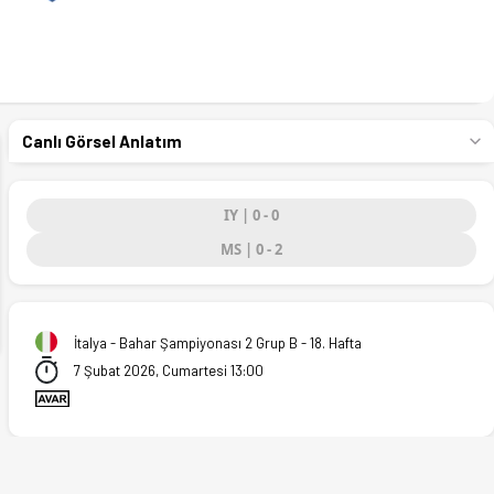
Canlı Görsel Anlatım
IY | 0 - 0
ext
MS | 0 - 2
İtalya - Bahar Şampiyonası 2 Grup B - 18. Hafta
7 Şubat 2026, Cumartesi 13:00
.02.2026)