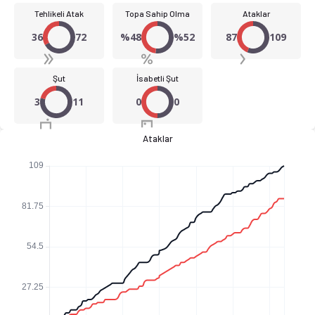
Tehlikeli Atak
Topa Sahip Olma
Ataklar
36
72
%48
%52
87
109
Şut
İsabetli Şut
3
11
0
0
Ataklar