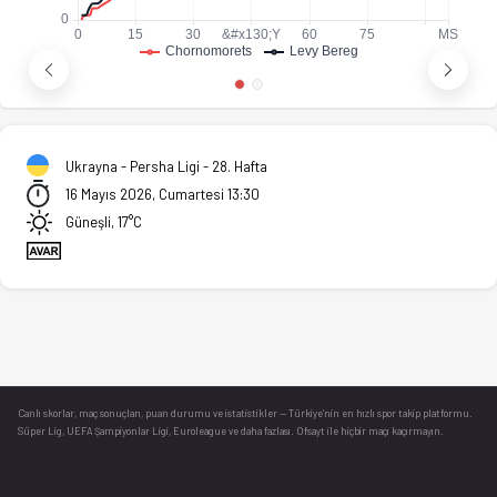
Ukrayna - Persha Ligi - 28. Hafta
16 Mayıs 2026, Cumartesi 13:30
Güneşli, 17°C
Canlı skorlar
, maç sonuçları, puan durumu ve istatistikler — Türkiye’nin en hızlı spor takip platformu.
Süper Lig, UEFA Şampiyonlar Ligi, Euroleague ve daha fazlası. Ofsayt ile hiçbir maçı kaçırmayın.