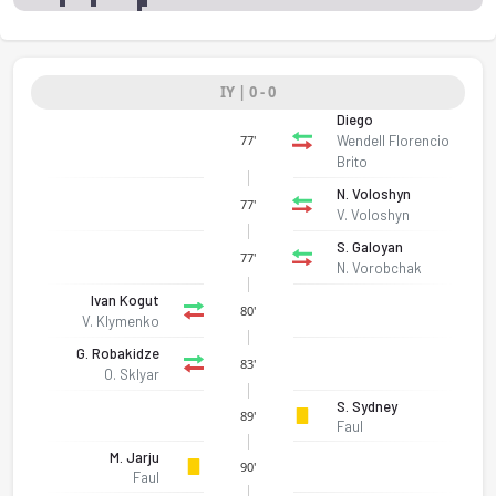
IY | 0 - 0
Diego
Wendell Florencio
77'
Brito
N. Voloshyn
77'
V. Voloshyn
S. Galoyan
77'
N. Vorobchak
Ivan Kogut
80'
V. Klymenko
G. Robakidze
83'
O. Sklyar
S. Sydney
89'
Faul
M. Jarju
90'
Faul