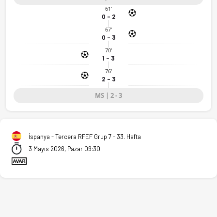
61'
0 - 2
CDF Tres Cantos - Leganes B 2-3 bitti. Gol anları, kadro, ista
67'
0 - 3
70'
1 - 3
76'
2 - 3
MS | 2 - 3
İspanya - Tercera RFEF Grup 7 - 33. Hafta
3 Mayıs 2026, Pazar 09:30