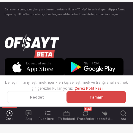
Canlı skorlar
, maç sonuçları, puan durumu ve istatistikler — Türkiye’nin en hızlı spor takip platformu.
Süper Lig, UEFA Şampiyonlar Ligi, Euroleague ve daha fazlası. Ofsayt ile hiçbir maçı kaçırmayın.
Deneyiminizi iyileştirmek, içerikleri kişiselleştirmek ve trafiği analiz etmek
için çerezler kullanıyoruz.
Çerez Politikası
Reddet
Tamam
© 2025 Ofsayt
Kullanım Koşulları
Gizlilik Politikası
Çerez Politikası
İletişim
Sıkça Sorulan Sorular
Künye
YENİ
Canlı
Akış
Puan Durumu
TV Rehberi
Transferler
İddaa Bülteni
Ara