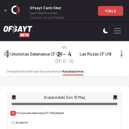
Ofsayt Canlı Skor
YÜKLE
Canlı Maç Sonuçları
Ücretsiz - Google Play'de
CD Unionistas Salamanca CF U19 - Las Rozas CF U19 2-4 bitti.
MS
2
-
4
CD Unionistas Salamanca CF U19
Las Rozas CF U19
CD Unionistas Salamanca CF U19
(İY:
0
-
0
)
Detay
İstatistik
Puan Durumu
Forum
Karşılaştırma
Aralarındaki Son 10 Maç
0
CD Unionistas Salamanca CF U19 Galibiyeti
0
Beraberlik