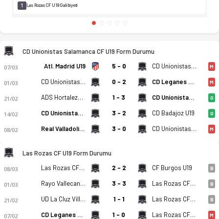
1
Las Rozas CF U19 Galibiyeti
CD Unionistas Salamanca CF U19 Form Durumu
Atl. Madrid U19
5 - 0
CD Unionistas Salamanca CF U19
07/03
M
CD Unionistas Salamanca CF U19
0 - 2
CD Leganes U19
01/03
M
ADS Hortaleza U19
1 - 3
CD Unionistas Salamanca CF U19
21/02
G
CD Unionistas Salamanca CF U19
3 - 2
CD Badajoz U19
14/02
G
Real Valladolid CF U19
3 - 0
CD Unionistas Salamanca CF U19
08/02
M
Las Rozas CF U19 Form Durumu
Las Rozas CF U19
2 - 2
CF Burgos U19
08/03
B
Rayo Vallecano U19
3 - 3
Las Rozas CF U19
01/03
B
UD La Cluz Villanovense U19
1 - 1
Las Rozas CF U19
21/02
B
CD Leganes U19
1 - 0
Las Rozas CF U19
07/02
M