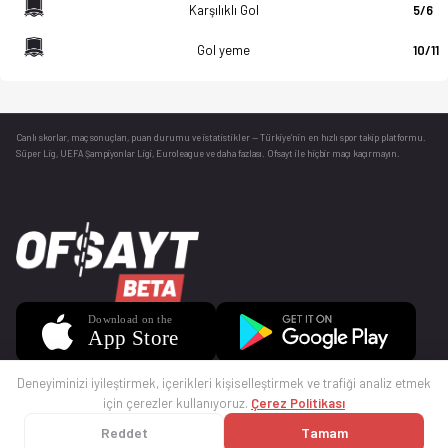
Karşılıklı Gol
5/6
Gol yeme
10/11
Canlı skorlar
, maç sonuçları, puan durumu ve istatistikler — Türkiye’nin en hızlı spor takip platformu.
Süper Lig, UEFA Şampiyonlar Ligi, Euroleague ve daha fazlası. Ofsayt ile hiçbir maçı kaçırmayın.
Deneyiminizi iyileştirmek, içerikleri kişiselleştirmek ve trafiği analiz etmek
için çerezler kullanıyoruz.
Çerez Politikası
Reddet
Tamam
© 2025 Ofsayt