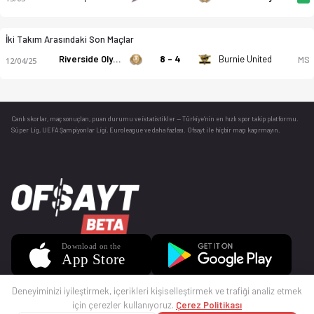
İki Takım Arasındaki Son Maçlar
Riverside Olympic FC 2
8 - 4
Burnie United
MS
12/04/25
Canlı skorlar
, maç sonuçları, puan durumu ve istatistikler — Türkiye’nin en hızlı spor takip platformu.
Süper Lig, UEFA Şampiyonlar Ligi, Euroleague ve daha fazlası. Ofsayt ile hiçbir maçı kaçırmayın.
Deneyiminizi iyileştirmek, içerikleri kişiselleştirmek ve trafiği analiz etmek
için çerezler kullanıyoruz.
Çerez Politikası