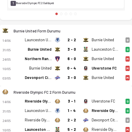
1
Riverside Olympic FC 2 Galibiyeti
Burnie United Form Durumu
Launceston United SC 2
2 - 2
Burnie United
14/06
B
Burnie United
3 - 0
Launceston City FC 2
31/05
G
Northern Rangers
6 - 0
Burnie United
24/05
M
Burnie United
0 - 4
Ulverstone FC
10/05
M
Devonport City SC 2
3 - 0
Burnie United
03/05
M
Riverside Olympic FC 2 Form Durumu
Riverside Olympic FC 2
3 - 1
Ulverstone FC
14/06
G
Avustralya - Tasmania Northern Championship - 11. Hafta - Bu
Launceston United SC 2
1 - 4
Riverside Olympic FC 2
31/05
G
Riverside Olympic FC 2
2 - 2
Devonport City SC 2
24/05
B
Launceston City FC 2
5 - 2
Riverside Olympic FC 2
10/05
M