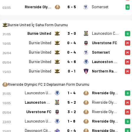
Riverside Olympic FC 2
6 - 5
Somerset
03/05
G
Burnie United İç Saha Form Durumu
Burnie United
3 - 0
Launceston City FC 2
31/05
G
Burnie United
0 - 4
Ulverstone FC
10/05
M
Burnie United
0 - 4
Somerset
26/04
M
Burnie United
4 - 6
Launceston United SC 2
05/04
M
Burnie United
0 - 1
Northern Rangers
15/03
M
Riverside Olympic FC 2 Deplasman Form Durumu
Launceston United SC 2
1 - 4
Riverside Olympic FC 2
31/05
G
Launceston City FC 2
5 - 2
Riverside Olympic FC 2
10/05
M
Ulverstone FC
3 - 2
Riverside Olympic FC 2
05/04
M
Launceston United SC 2
1 - 8
Riverside Olympic FC 2
22/03
G
Devonport City SC 2
0 - 4
Riverside Olympic FC 2
15/03
G