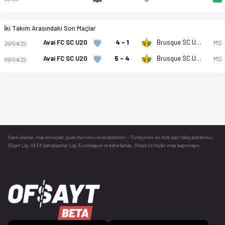
İki Takım Arasındaki Son Maçlar
Avai FC SC U20
4 - 1
Brusque SC U20
MS
26/04/25
Avai FC SC U20
5 - 4
Brusque SC U20
MS
09/04/25
Canlı skorlar
, maç sonuçları, puan durumu ve istatistikler — Türkiye’nin en hızlı spor takip platformu.
Süper Lig, UEFA Şampiyonlar Ligi, Euroleague ve daha fazlası. Ofsayt ile hiçbir maçı kaçırmayın.