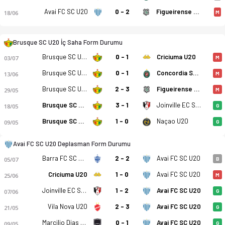
Avai FC SC U20
0 - 2
Figueirense SC U20
18/06
M
Brusque SC U20 İç Saha Form Durumu
Brusque SC U20
0 - 1
Criciuma U20
03/07
M
Brusque SC U20
0 - 1
Concordia SC U20
13/06
M
Brusque SC U20
2 - 3
Figueirense SC U20
29/05
M
Brusque SC U20
3 - 1
Joinville EC SC U20
18/05
G
Brusque SC U20
1 - 0
Naçao U20
09/05
G
Avai FC SC U20 Deplasman Form Durumu
Barra FC SC U20
2 - 2
Avai FC SC U20
05/07
B
Criciuma U20
1 - 0
Avai FC SC U20
25/06
M
Joinville EC SC U20
1 - 2
Avai FC SC U20
07/06
G
Vila Nova U20
2 - 3
Avai FC SC U20
21/05
G
Marcilio Dias SC U20
0 - 1
Avai FC SC U20
09/05
G