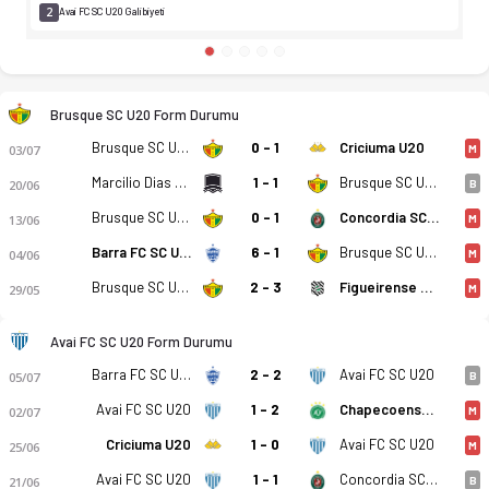
2
Avai FC SC U20 Galibiyeti
Brusque SC U20 Form Durumu
Brusque SC U20
0 - 1
Criciuma U20
03/07
M
Marcilio Dias SC U20
1 - 1
Brusque SC U20
20/06
B
Brusque SC U20
0 - 1
Concordia SC U20
13/06
M
Barra FC SC U20
6 - 1
Brusque SC U20
04/06
M
Brusque SC U20
2 - 3
Figueirense SC U20
29/05
M
Avai FC SC U20 Form Durumu
Barra FC SC U20
2 - 2
Avai FC SC U20
05/07
B
Avai FC SC U20
1 - 2
Chapecoense SC U20
02/07
M
Brusque SC U20 - Avai FC SC U20 1-1 bitti. Gol anları, kadro,
Criciuma U20
1 - 0
Avai FC SC U20
25/06
M
Avai FC SC U20
1 - 1
Concordia SC U20
21/06
B