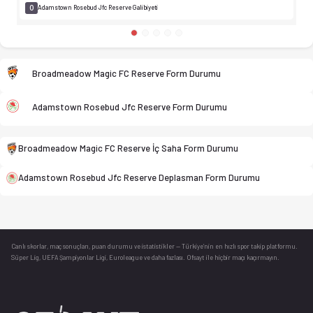
0
Adamstown Rosebud Jfc Reserve Galibiyeti
Broadmeadow Magic FC Reserve - Adamstown Rosebud Jfc Reserv
Broadmeadow Magic FC Reserve Form Durumu
Adamstown Rosebud Jfc Reserve Form Durumu
Broadmeadow Magic FC Reserve İç Saha Form Durumu
Adamstown Rosebud Jfc Reserve Deplasman Form Durumu
Canlı skorlar
, maç sonuçları, puan durumu ve istatistikler — Türkiye’nin en hızlı spor takip platformu.
Süper Lig, UEFA Şampiyonlar Ligi, Euroleague ve daha fazlası. Ofsayt ile hiçbir maçı kaçırmayın.