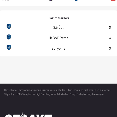
Takım Serileri
2.5 Üst
3
İlk Golü Yeme
3
Gol yeme
3
Canlı skorlar
, maç sonuçları, puan durumu ve istatistikler — Türkiye’nin en hızlı spor takip platformu.
Süper Lig, UEFA Şampiyonlar Ligi, Euroleague ve daha fazlası. Ofsayt ile hiçbir maçı kaçırmayın.