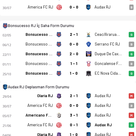
America FC RJ
0 - 0
Audax RJ
30/07
B
Bonsucesso RJ İç Saha Form Durumu
Bonsucesso RJ
2 - 1
Ceac/Araruama FC RJ
02/05
G
Bonsucesso RJ
0 - 0
Serrano FC RJ
06/12
B
Bonsucesso RJ
2 - 0
Duque De Caxias
22/11
G
Bonsucesso RJ
1 - 1
Goncalense FC RJ
01/11
B
Bonsucesso RJ
1 - 0
EC Nova Cidade RJ
25/10
G
Audax RJ Deplasman Form Durumu
Olaria RJ
2 - 1
Audax RJ
29/04
M
America FC RJ
0 - 0
Audax RJ
30/07
B
Americano FC RJ
3 - 1
Audax RJ
05/07
M
America FC RJ
0 - 1
Audax RJ
21/06
G
Olaria RJ
1 - 0
Audax RJ
04/06
M