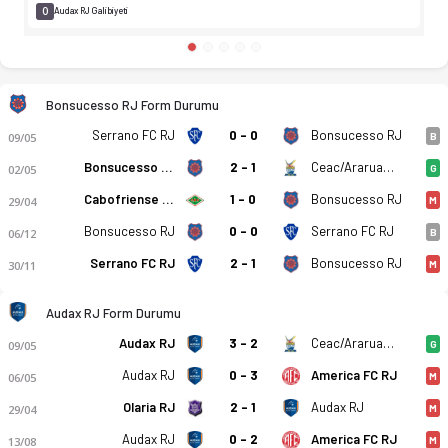
0
Audax RJ Galibiyeti
Bonsucesso RJ Form Durumu
Serrano FC RJ
0 - 0
Bonsucesso RJ
09/05
B
Bonsucesso RJ
2 - 1
Ceac/Araruama FC RJ
02/05
G
Cabofriense RJ
1 - 0
Bonsucesso RJ
29/04
M
Bonsucesso RJ
0 - 0
Serrano FC RJ
06/12
B
Serrano FC RJ
2 - 1
Bonsucesso RJ
30/11
M
Audax RJ Form Durumu
Audax RJ
3 - 2
Ceac/Araruama FC RJ
09/05
G
Audax RJ
0 - 3
America FC RJ
06/05
M
Olaria RJ
2 - 1
Audax RJ
29/04
M
Bonsucesso RJ - Audax Rio RJ 0-1 bitti. Gol anları, kadro, ist
Audax RJ
0 - 2
America FC RJ
13/08
M