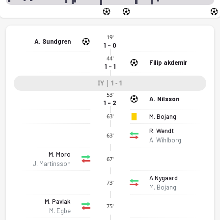
19'
A. Sundgren
1 - 0
44'
Filip akdemir
1 - 1
IY | 1 - 1
53'
A. Nilsson
1 - 2
M. Bojang
63'
R. Wendt
63'
A. Wihlborg
M. Moro
67'
J. Martinsson
A.Nygaard
73'
M. Bojang
M. Pavlak
75'
M. Egbe