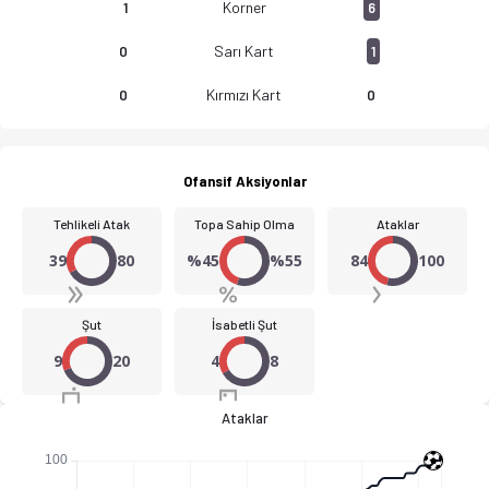
Korner
1
6
Sarı Kart
0
1
Kırmızı Kart
0
0
Ofansif Aksiyonlar
Tehlikeli Atak
Topa Sahip Olma
Ataklar
39
80
%45
%55
84
100
Şut
İsabetli Şut
9
20
4
8
Ataklar