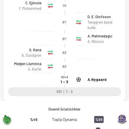
C. Ejimole
75'
Y. Mohammed
D. E. Olofsson
Tenggren david
81'
kolle
A. Mehmedagic
81'
A. Nilsson
S. Rana
83'
A. Sundgren
Medjen Llumnica
83'
A. Karlin
90+4
A.Nygaard
1 - 3
BK Olympic - Lunds BK 1-3 bitti. Gol anları, kadro, istatistik
MS | 1 - 3
Önemli İstatistikler
Topla Oynama
%45
%55