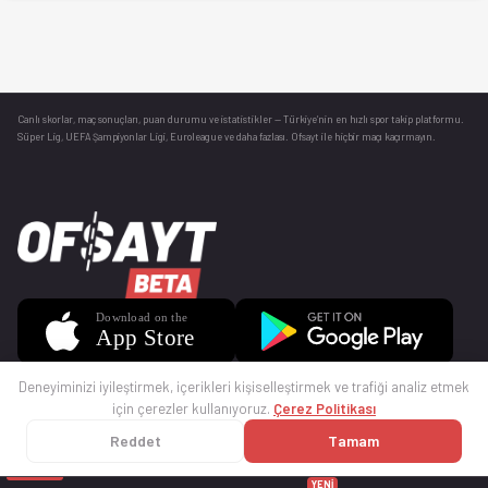
Canlı skorlar
, maç sonuçları, puan durumu ve istatistikler — Türkiye’nin en hızlı spor takip platformu.
Süper Lig, UEFA Şampiyonlar Ligi, Euroleague ve daha fazlası. Ofsayt ile hiçbir maçı kaçırmayın.
Deneyiminizi iyileştirmek, içerikleri kişiselleştirmek ve trafiği analiz etmek
için çerezler kullanıyoruz.
Çerez Politikası
Reddet
Tamam
© 2025 Ofsayt
Kullanım Koşulları
Gizlilik Politikası
Çerez Politikası
İletişim
Sıkça Sorulan Sorular
Künye
YENİ