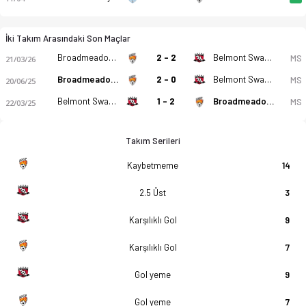
İki Takım Arasındaki Son Maçlar
Broadmeadow Magic FC
2 - 2
Belmont Swansea United FK
MS
21/03/26
Broadmeadow Magic FC
2 - 0
Belmont Swansea United FK
MS
20/06/25
Belmont Swansea United FK
1 - 2
Broadmeadow Magic FC
MS
22/03/25
Takım Serileri
Kaybetmeme
14
2.5 Üst
3
Karşılıklı Gol
9
Karşılıklı Gol
7
Gol yeme
9
Gol yeme
7