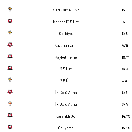
Sarı Kart 4.5 Alt
15
Korner 10.5 Üst
5
Galibiyet
5/6
Kazanamama
4/5
Kaybetmeme
10/11
2.5 Üst
8/9
2.5 Üst
7/8
İlk Golü Atma
6/7
İlk Golü Atma
3/4
Karşılıklı Gol
14/15
Gol yeme
14/15