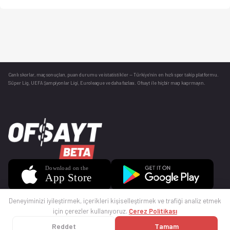
Canlı skorlar
, maç sonuçları, puan durumu ve istatistikler — Türkiye’nin en hızlı spor takip platformu.
Süper Lig, UEFA Şampiyonlar Ligi, Euroleague ve daha fazlası. Ofsayt ile hiçbir maçı kaçırmayın.
Deneyiminizi iyileştirmek, içerikleri kişiselleştirmek ve trafiği analiz etmek
için çerezler kullanıyoruz.
Çerez Politikası
Reddet
Tamam