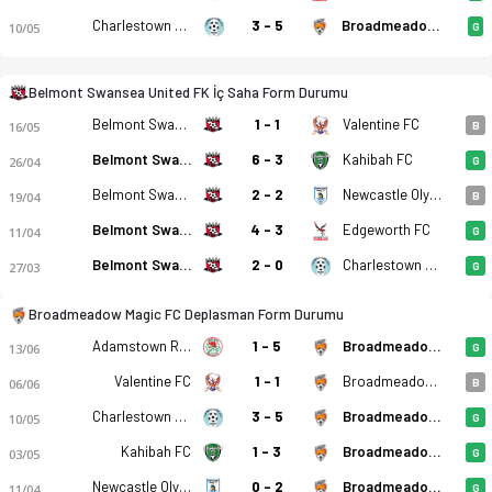
Charlestown Azzurri FC
3 - 5
Broadmeadow Magic FC
10/05
G
Belmont Swansea United FK İç Saha Form Durumu
Belmont Swansea United FK
1 - 1
Valentine FC
16/05
B
Belmont Swansea United FK
6 - 3
Kahibah FC
26/04
G
Belmont Swansea United FK
2 - 2
Newcastle Olympic
19/04
B
Belmont Swansea United FK
4 - 3
Edgeworth FC
11/04
G
Belmont Swansea United FK
2 - 0
Charlestown Azzurri FC
27/03
G
Broadmeadow Magic FC Deplasman Form Durumu
Adamstown Rosebud FC
1 - 5
Broadmeadow Magic FC
13/06
G
Belmont Swansea United FK - Broadmeadow Magic FC 1-0 bitti.
Valentine FC
1 - 1
Broadmeadow Magic FC
06/06
B
Charlestown Azzurri FC
3 - 5
Broadmeadow Magic FC
10/05
G
Kahibah FC
1 - 3
Broadmeadow Magic FC
03/05
G
Newcastle Olympic
0 - 2
Broadmeadow Magic FC
11/04
G