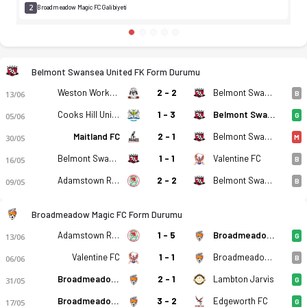
2
Broadmeadow Magic FC Galibiyeti
Belmont Swansea United FK Form Durumu
Weston Workers
2 - 2
Belmont Swansea United FK
13/06
B
Cooks Hill United
1 - 3
Belmont Swansea United FK
05/06
G
Maitland FC
2 - 1
Belmont Swansea United FK
30/05
M
Belmont Swansea United FK
1 - 1
Valentine FC
16/05
B
Adamstown Rosebud FC
2 - 2
Belmont Swansea United FK
09/05
B
Broadmeadow Magic FC Form Durumu
Adamstown Rosebud FC
1 - 5
Broadmeadow Magic FC
13/06
G
Valentine FC
1 - 1
Broadmeadow Magic FC
06/06
B
Broadmeadow Magic FC
2 - 1
Lambton Jarvis
31/05
G
Broadmeadow Magic FC
3 - 2
Edgeworth FC
17/05
G