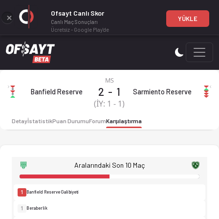
Ofsayt Canlı Skor
YÜKLE
Canlı Maç Sonuçları
Ücretsiz - Google Play'de
Banfield Reserve - Sarmiento Reserve 2-1 bitti. Gol anları, k
MS
2
-
1
Banfield Reserve
Sarmiento Reserve
Banfield Reserve 2-1 Sarmiento 
(İY:
1
-
1
)
Detay
İstatistik
Puan Durumu
Forum
Karşılaştırma
Aralarındaki Son 10 Maç
1
Banfield Reserve Galibiyeti
1
Beraberlik