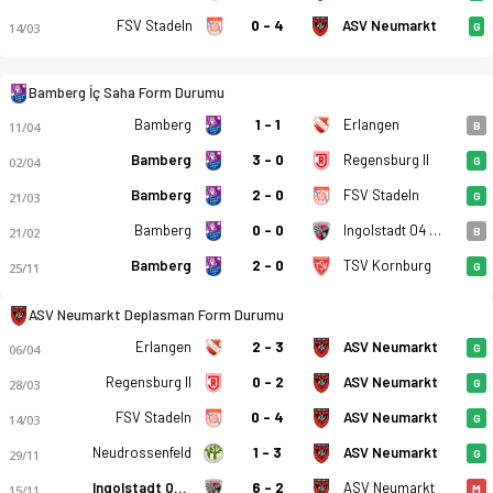
FSV Stadeln
0 - 4
ASV Neumarkt
14/03
G
Bamberg İç Saha Form Durumu
Bamberg
1 - 1
Erlangen
11/04
B
Eintracht Bamberg - ASV Neumarkt 1-1 bitti. Gol anları, kadr
Bamberg
3 - 0
Regensburg II
02/04
G
Bamberg
2 - 0
FSV Stadeln
21/03
G
Bamberg
0 - 0
Ingolstadt 04 (A)
21/02
B
Bamberg
2 - 0
TSV Kornburg
25/11
G
ASV Neumarkt Deplasman Form Durumu
Erlangen
2 - 3
ASV Neumarkt
06/04
G
Regensburg II
0 - 2
ASV Neumarkt
28/03
G
FSV Stadeln
0 - 4
ASV Neumarkt
14/03
G
Neudrossenfeld
1 - 3
ASV Neumarkt
29/11
G
Ingolstadt 04 (A)
6 - 2
ASV Neumarkt
15/11
M