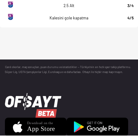
2.5 Alt
3/4
Kalesini gole kapatma
4/5
Canlı skorlar
, maç sonuçları, puan durumu ve istatistikler — Türkiye’nin en hızlı spor takip platformu.
Süper Lig, UEFA Şampiyonlar Ligi, Euroleague ve daha fazlası. Ofsayt ile hiçbir maçı kaçırmayın.