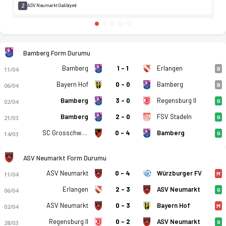
2
ASV Neumarkt Galibiyeti
Bamberg Form Durumu
Bamberg
1 - 1
Erlangen
11/04
B
Bayern Hof
0 - 0
Bamberg
06/04
B
Bamberg
3 - 0
Regensburg II
02/04
G
Bamberg
2 - 0
FSV Stadeln
21/03
G
SC Grosschwarzenlohe
0 - 4
Bamberg
14/03
G
ASV Neumarkt Form Durumu
ASV Neumarkt
0 - 4
Würzburger FV
11/04
M
Erlangen
2 - 3
ASV Neumarkt
06/04
G
ASV Neumarkt
0 - 3
Bayern Hof
02/04
M
Regensburg II
0 - 2
ASV Neumarkt
28/03
G