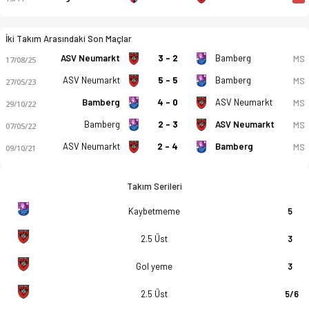
İki Takım Arasındaki Son Maçlar
ASV Neumarkt
3 - 2
Bamberg
MS
17/08/25
ASV Neumarkt
5 - 5
Bamberg
MS
27/05/23
Bamberg
4 - 0
ASV Neumarkt
MS
29/10/22
Bamberg
2 - 3
ASV Neumarkt
MS
07/05/22
ASV Neumarkt
2 - 4
Bamberg
MS
09/10/21
Takım Serileri
Kaybetmeme
5
2.5 Üst
3
Gol yeme
3
2.5 Üst
5/6