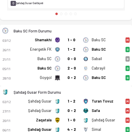
0
Şahdağ Gusar Galibiyeti
Baku SC Form Durumu
Shamakhi
1 - 0
Baku SC
03/12
M
Energetik FK
1 - 2
Baku SC
26/11
G
Baku SC
0 - 0
Sabail
21/11
B
Baku SC
2 - 0
Cabrayil
05/11
G
Goygol
0 - 2
Baku SC
28/10
G
Şahdağ Gusar Form Durumu
Şahdağ Gusar
1 - 2
Turan Tovuz
02/12
M
Baku SC - FK Şahdağ Gusar 2-1 bitti. Gol anları, kadro, istat
Şahdağ Gusar
0 - 2
Safa
27/11
M
Zaqatala
1 - 0
Şahdağ Gusar
20/11
M
Şahdağ Gusar
4 - 2
Simal
06/11
G