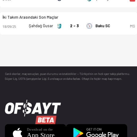
İki Takım Arasındaki Son Maçlar
Şahdağ Gusar
2 - 3
Baku SC
MS
18/09/25
Canlı skorlar
, maç sonuçları, puan durumu ve istatistikler — Türkiye’nin en hızlı spor takip platformu.
Süper Lig, UEFA Şampiyonlar Ligi, Euroleague ve daha fazlası. Ofsayt ile hiçbir maçı kaçırmayın.