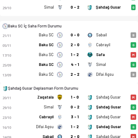
Simal
0 - 2
Şahdağ Gusar
29/10
G
Baku SC İç Saha Form Durumu
Baku SC
0 - 0
Sabail
21/11
B
Baku SC
2 - 0
Cabrayil
05/11
G
Baku SC
1 - 2
Safa
17/10
M
Baku SC
4 - 1
Simal
25/09
G
Baku SC
2 - 2
Difai Agsu
13/09
B
Şahdağ Gusar Deplasman Form Durumu
Zaqatala
1 - 0
Şahdağ Gusar
20/11
M
Simal
0 - 2
Şahdağ Gusar
29/10
G
Cabrayil
3 - 1
Şahdağ Gusar
23/10
M
Difai Agsu
1 - 2
Şahdağ Gusar
16/10
G
Sabail
2 - 0
Şahdağ Gusar
24/09
M