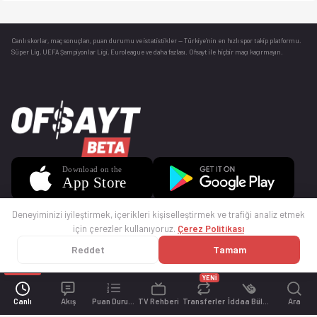
Canlı skorlar
, maç sonuçları, puan durumu ve istatistikler — Türkiye’nin en hızlı spor takip platformu.
Süper Lig, UEFA Şampiyonlar Ligi, Euroleague ve daha fazlası. Ofsayt ile hiçbir maçı kaçırmayın.
Deneyiminizi iyileştirmek, içerikleri kişiselleştirmek ve trafiği analiz etmek
için çerezler kullanıyoruz.
Çerez Politikası
Reddet
Tamam
© 2025 Ofsayt
Kullanım Koşulları
Gizlilik Politikası
Çerez Politikası
İletişim
Sıkça Sorulan Sorular
Künye
YENİ
Canlı
Akış
Puan Durumu
TV Rehberi
Transferler
İddaa Bülteni
Ara