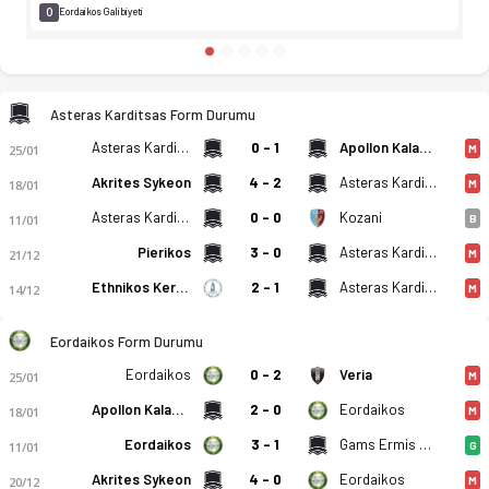
0
Eordaikos Galibiyeti
Asteras Karditsas Form Durumu
Asteras Karditsas
0 - 1
Apollon Kalamarias
25/01
M
Akrites Sykeon
4 - 2
Asteras Karditsas
18/01
M
Asteras Karditsas
0 - 0
Kozani
11/01
B
Pierikos
3 - 0
Asteras Karditsas
21/12
M
Ethnikos Keramidiou
2 - 1
Asteras Karditsas
14/12
M
Eordaikos Form Durumu
Eordaikos
0 - 2
Veria
25/01
M
Apollon Kalamarias
2 - 0
Eordaikos
18/01
M
Eordaikos
3 - 1
Gams Ermis Exochis
11/01
G
Akrites Sykeon
4 - 0
Eordaikos
20/12
M