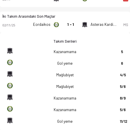
İki Takım Arasındaki Son Maçlar
Eordaikos
1 - 1
Asteras Karditsas
MS
02/11/25
Takım Serileri
Kazanamama
5
Gol yeme
6
Mağlubiyet
4/5
Mağlubiyet
5/6
Kazanamama
8/9
Kazanamama
5/6
Gol yeme
11/12