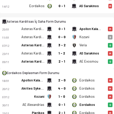
Eordaikos
0 - 1
AS Sarakinos
14/12
M
Asteras Karditsas İç Saha Form Durumu
Asteras Karditsas - Eordaikos 1-1 bitti. Gol anları, kadro, is
Asteras Karditsas
0 - 1
Apollon Kalamarias
25/01
M
Asteras Karditsas
0 - 0
Kozani
11/01
B
Asteras Karditsas
3 - 2
Veria
07/12
G
Asteras Karditsas
1 - 2
AS Sarakinos
23/11
M
Asteras Karditsas
2 - 1
AE Evosmou
09/11
G
Eordaikos Deplasman Form Durumu
Apollon Kalamarias
2 - 0
Eordaikos
18/01
M
Akrites Sykeon
4 - 0
Eordaikos
20/12
M
Kozani
1 - 0
Eordaikos
07/12
M
AE Alexandrias
0 - 1
Eordaikos
30/11
G
Pierikos
2 - 1
Eordaikos
23/11
M