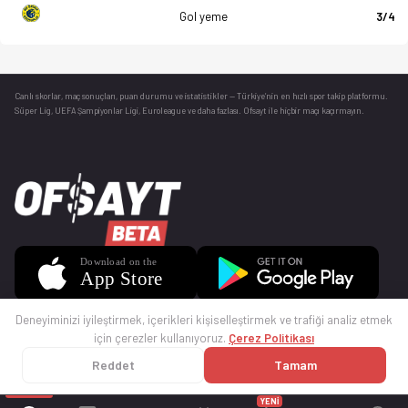
Gol yeme
3/4
Canlı skorlar
, maç sonuçları, puan durumu ve istatistikler — Türkiye’nin en hızlı spor takip platformu.
Süper Lig, UEFA Şampiyonlar Ligi, Euroleague ve daha fazlası. Ofsayt ile hiçbir maçı kaçırmayın.
Deneyiminizi iyileştirmek, içerikleri kişiselleştirmek ve trafiği analiz etmek
için çerezler kullanıyoruz.
Çerez Politikası
Reddet
Tamam
© 2025 Ofsayt
Kullanım Koşulları
Gizlilik Politikası
Çerez Politikası
İletişim
Sıkça Sorulan Sorular
Künye
YENİ