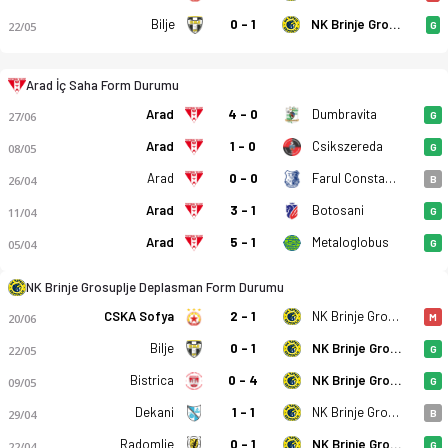
NK Brinje Grosuplje
Bilje
0 - 1
22/05
G
Arad İç Saha Form Durumu
Arad
4 - 0
Dumbravita
27/06
G
AFC UTA Arad - NK Brinje Grosuplje 08.07.2026 tarihinde başlıy
Arad
1 - 0
Csikszereda
08/05
G
Arad
0 - 0
Farul Constanta
26/04
B
Arad
3 - 1
Botosani
11/04
G
Arad
5 - 1
Metaloglobus
05/04
G
NK Brinje Grosuplje Deplasman Form Durumu
NK Brinje Grosuplje
CSKA Sofya
2 - 1
20/06
M
NK Brinje Grosuplje
Bilje
0 - 1
22/05
G
NK Brinje Grosuplje
Bistrica
0 - 4
09/05
G
NK Brinje Grosuplje
Dekani
1 - 1
29/04
B
NK Brinje Grosuplje
Radomlje
0 - 1
22/04
G