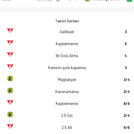
Takım Serileri
Galibiyet
3
Kaybetmeme
5
İlk Golü Atma
4
Kalesini gole kapatma
3
Mağlubiyet
3/4
Kazanamama
3/4
Kaybetmeme
8/9
2.5 Üst
3/4
2.5 Alt
5/6