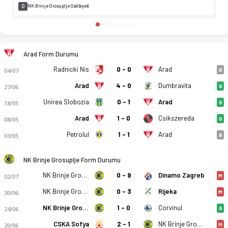
0
NK Brinje Grosuplje Galibiyeti
Arad Form Durumu
Radnicki Nis
0 - 0
Arad
04/07
B
Arad
4 - 0
Dumbravita
27/06
G
Unirea Slobozia
0 - 1
Arad
18/05
G
Arad
1 - 0
Csikszereda
08/05
G
Petrolul
1 - 1
Arad
03/05
B
NK Brinje Grosuplje Form Durumu
NK Brinje Grosuplje
0 - 9
Dinamo Zagreb
02/07
M
NK Brinje Grosuplje
0 - 3
Rijeka
30/06
M
NK Brinje Grosuplje
1 - 0
Corvinul
24/06
G
NK Brinje Grosuplje
CSKA Sofya
2 - 1
20/06
M