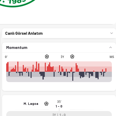
Canlı Görsel Anlatım
Momentum
0'
İY
MS
35'
M. Lagoa
1 - 0
IY | 1 - 0