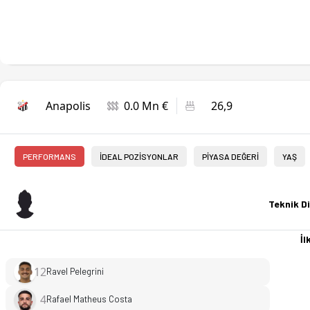
Anapolis
0.0 Mn €
26,9
PERFORMANS
İDEAL POZİSYONLAR
PİYASA DEĞERİ
YAŞ
Teknik Di
İlk
12
Ravel Pelegrini
4
Rafael Matheus Costa