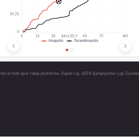
’nin en hızlı spor takip platformu. Süper Lig, UEFA Şampiyonlar Ligi, Eurolea