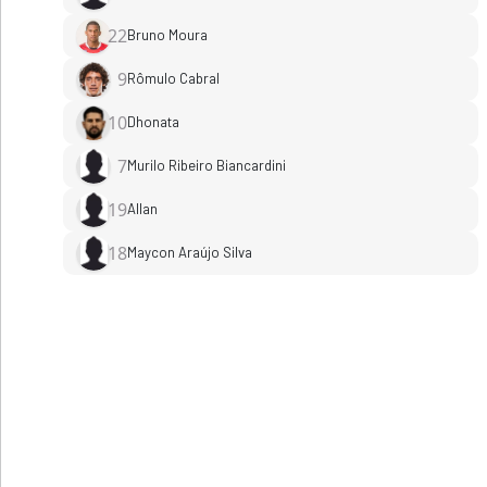
22
Bruno Moura
9
Rômulo Cabral
10
Dhonata
7
Murilo Ribeiro Biancardini
19
Allan
18
Maycon Araújo Silva