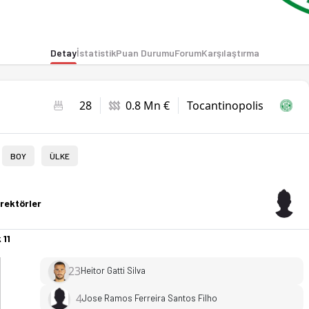
Detay
İstatistik
Puan Durumu
Forum
Karşılaştırma
28
0.8 Mn €
Tocantinopolis
BOY
ÜLKE
rektörler
 11
23
Heitor Gatti Silva
4
Jose Ramos Ferreira Santos Filho