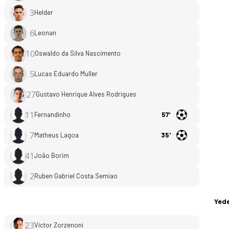
3
Helder
6
Leonan
10
Oswaldo da Silva Nascimento
5
Lucas Eduardo Muller
27
Gustavo Henrique Alves Rodrigues
11
Fernandinho
57'
7
Matheus Lagoa
35'
41
João Borim
2
Ruben Gabriel Costa Semiao
Anapolis FC - Tocantinopolis 2-0 bitti. Gol anları, kadro, ist
Yede
23
Victor Zorzenoni