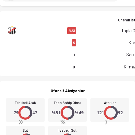
Önemli İst
Topla 
%51
Kor
5
Sarı
1
Kırmız
0
Ofansif Aksiyonlar
Tehlikeli Atak
Topa Sahip Olma
Ataklar
79
47
%51
%49
121
92
Şut
İsabetli Şut