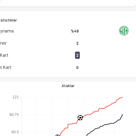
atistikler
Oynama
%49
ner
2
 Kart
2
ı Kart
0
Ataklar