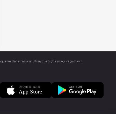
gue ve daha fazlası. Ofsayt ile hiçbir maçı kaçırmayın.