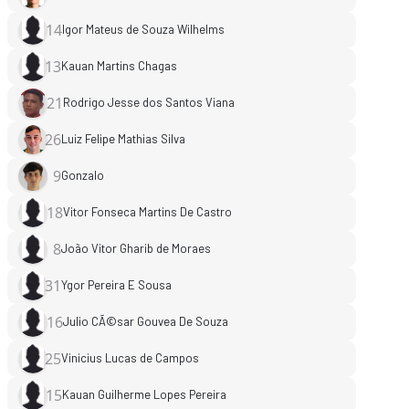
14
Igor Mateus de Souza Wilhelms
13
Kauan Martins Chagas
21
Rodrigo Jesse dos Santos Viana
26
Luiz Felipe Mathias Silva
9
Gonzalo
18
Vitor Fonseca Martins De Castro
8
João Vitor Gharib de Moraes
31
Ygor Pereira E Sousa
16
Julio CÃ©sar Gouvea De Souza
25
Vinicius Lucas de Campos
15
Kauan Guilherme Lopes Pereira