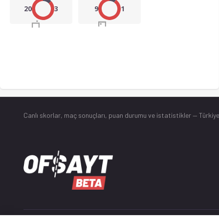
20
3
9
1
Canlı skorlar
, maç sonuçları, puan durumu ve istatistikler — Türkiye