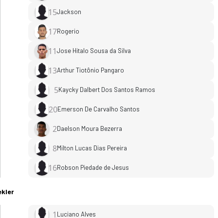
15
Jackson
17
Rogerio
11
Jose Hitalo Sousa da Silva
13
Arthur Tiotônio Pangaro
5
Kaycky Dalbert Dos Santos Ramos
20
Emerson De Carvalho Santos
2
Daelson Moura Bezerra
8
Milton Lucas Dias Pereira
16
Robson Piedade de Jesus
atistikler, puan durumu ve iddaa oranları Ofsayt'ta. (29.03.202
kler
1
Luciano Alves