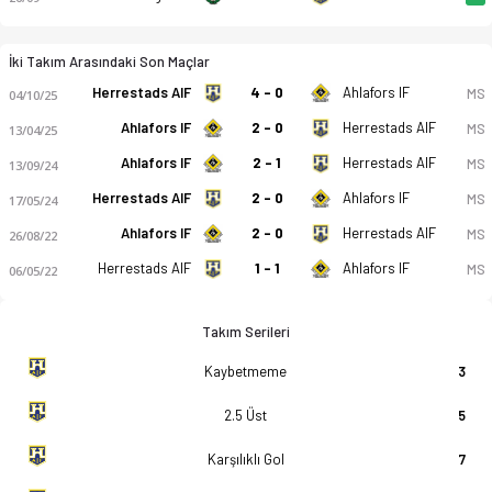
İki Takım Arasındaki Son Maçlar
Herrestads AIF
4 - 0
Ahlafors IF
MS
04/10/25
Ahlafors IF
2 - 0
Herrestads AIF
MS
13/04/25
Ahlafors IF
2 - 1
Herrestads AIF
MS
13/09/24
Herrestads AIF
2 - 0
Ahlafors IF
MS
17/05/24
Ahlafors IF
2 - 0
Herrestads AIF
MS
26/08/22
Herrestads AIF
1 - 1
Ahlafors IF
MS
06/05/22
Takım Serileri
Kaybetmeme
3
2.5 Üst
5
Karşılıklı Gol
7