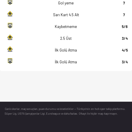
Gol yeme
7
Sarı Kart 4.5 Alt
7
Kaybetmeme
5/6
2.5 Üst
3/4
İlk Golü Atma
4/5
İlk Golü Atma
3/4
Canlı skorlar
, maç sonuçları, puan durumu ve istatistikler — Türkiye’nin en hızlı spor takip platformu.
Süper Lig, UEFA Şampiyonlar Ligi, Euroleague ve daha fazlası. Ofsayt ile hiçbir maçı kaçırmayın.