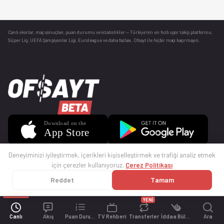
Canlı skorlar
, maç sonuçları, puan durumu ve istatistikler — Türkiye’nin en hızlı spor takip platformu.
Süper Lig, UEFA Şampiyonlar Ligi, Euroleague ve daha fazlası. Ofsayt ile hiçbir maçı kaçırmayın.
Deneyiminizi iyileştirmek, içerikleri kişiselleştirmek ve trafiği analiz etmek
için çerezler kullanıyoruz.
Çerez Politikası
Reddet
Tamam
© 2025 Ofsayt
Kullanım Koşulları
Gizlilik Politikası
Çerez Politikası
İletişim
Sıkça Sorulan Sorular
Künye
YENİ
Canlı
Akış
Puan Durumu
TV Rehberi
Transferler
İddaa Bülteni
Ara