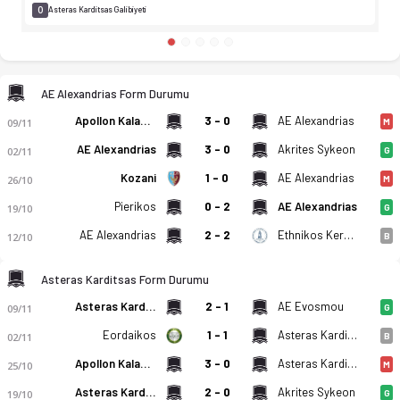
0
Asteras Karditsas Galibiyeti
AE Alexandrias Form Durumu
Apollon Kalamarias
3 - 0
AE Alexandrias
09/11
M
AE Alexandrias
3 - 0
Akrites Sykeon
02/11
G
Kozani
1 - 0
AE Alexandrias
26/10
M
Pierikos
0 - 2
AE Alexandrias
19/10
G
AE Alexandrias
2 - 2
Ethnikos Keramidiou
12/10
B
Asteras Karditsas Form Durumu
AE Alexandrias - Asteras Karditsas 2-1 bitti. Gol anları, kadr
Asteras Karditsas
2 - 1
AE Evosmou
09/11
G
Eordaikos
1 - 1
Asteras Karditsas
02/11
B
Apollon Kalamarias
3 - 0
Asteras Karditsas
25/10
M
Asteras Karditsas
2 - 0
Akrites Sykeon
19/10
G