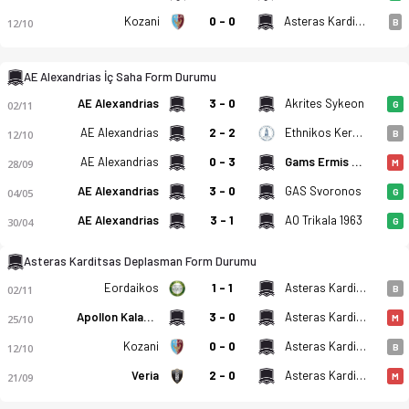
Kozani
0 - 0
Asteras Karditsas
12/10
B
AE Alexandrias İç Saha Form Durumu
AE Alexandrias
3 - 0
Akrites Sykeon
02/11
G
AE Alexandrias
2 - 2
Ethnikos Keramidiou
12/10
B
AE Alexandrias
0 - 3
Gams Ermis Exochis
28/09
M
AE Alexandrias
3 - 0
GAS Svoronos
04/05
G
AE Alexandrias
3 - 1
AO Trikala 1963
30/04
G
Asteras Karditsas Deplasman Form Durumu
Eordaikos
1 - 1
Asteras Karditsas
02/11
B
Apollon Kalamarias
3 - 0
Asteras Karditsas
25/10
M
Kozani
0 - 0
Asteras Karditsas
12/10
B
Veria
2 - 0
Asteras Karditsas
21/09
M