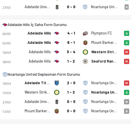
Adelaide University SC
0 - 0
Noarlunga United
27/03
B
Adelaide Hills İç Saha Form Durumu
Adelaide Hills
4 - 1
Plympton FC
09/05
G
Adelaide Hills
6 - 1
Mount Barker United SC
02/05
G
Adelaide Hills
3 - 4
Western Strikers
18/04
M
Adelaide Hills
1 - 2
Seaford Rangers
28/03
M
Noarlunga United Deplasman Form Durumu
Adelaide Titans FC
2 - 0
Noarlunga United
18/04
M
Western Strikers
1 - 2
Noarlunga United
10/04
G
Adelaide University SC
0 - 0
Noarlunga United
27/03
B
Mount Barker United SC
0 - 0
Noarlunga United
13/03
B