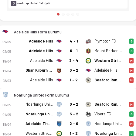
0
Noarlunga United Galibiyeti
Adelaide Hills Form Durumu
Adelaide Hills
4 - 1
Plympton FC
09/05
G
Adelaide Hills
6 - 1
Mount Barker United SC
02/05
G
Adelaide Hills
3 - 4
Western Strikers
18/04
M
Ghan Kilburn SC
3 - 2
Adelaide Hills
11/04
M
Adelaide Hills
1 - 2
Seaford Rangers
28/03
M
Noarlunga United Form Durumu
Noarlunga United
0 - 2
Seaford Rangers
08/05
M
Noarlunga United
3 - 2
Vipers FC
01/05
G
Adelaide Titans FC
2 - 0
Noarlunga United
18/04
M
Adelaide Hills - Noarlunga United 3-2 bitti. Gol anları, kadro
Western Strikers
1 - 2
Noarlunga United
10/04
G