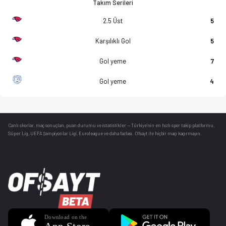
Takım Serileri
2.5 Üst
5
Karşılıklı Gol
5
Gol yeme
7
Gol yeme
4
Canlı skorlar
, maç sonuçları, puan durumu ve istatistikler — Türkiye’nin en hızlı spor takip platformu.
Süper Lig, UEFA Şampiyonlar Ligi, Euroleague ve daha fazlası. Ofsayt ile hiçbir maçı kaçırmayın.