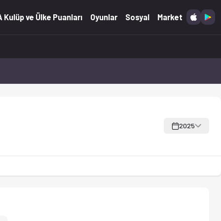
ikleri dahil.
 Kulüp ve Ülke Puanları
Oyunlar
Sosyal
Market
2025
ikleri dahil.