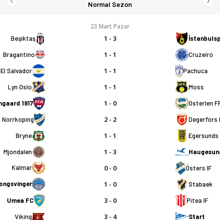
Normal Sezon
23 Mart Pazar
1 - 3
Beşiktaş
İstanbuls
1 - 1
Bragantino
Cruzeiro
1 - 1
El Salvador
Pachuca
1 - 1
Lyn Oslo
Moss
1 - 0
ngaard 1917
Osterlen F
2 - 2
Norrkoping
Degerfors 
1 - 1
Bryne
Egersunds 
1 - 3
Mjondalen
Haugesun
0 - 0
Kalmar
Östers IF
1 - 0
ongsvinger
Stabaek
3 - 0
Umea FC
Pitea IF
3 - 4
Viking
Start