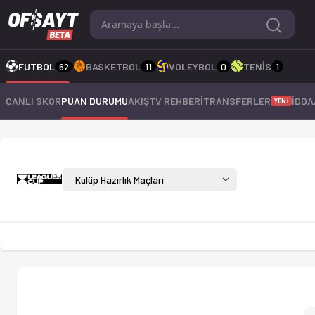
Kulüp Hazırlık Maçları 2025 sezonu puan durumu, haftalık fikstü
FUTBOL
62
BASKETBOL
11
VOLEYBOL
0
TENİS
1
CANLI SKOR
PUAN DURUMU
AKIŞ
TV REHBERİ
TRANSFERLER
İDDA
YENİ
Kulüp Hazırlık Maçları 
Kulüp Hazırlık Maçları