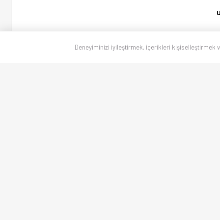
U
Deneyiminizi iyileştirmek, içerikleri kişiselleştirmek 
Sl
MTK