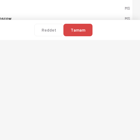
MS
Moscow
MS
Reddet
Tamam
or
MS
k
MS
FK
MS
rgoviste
MS
ai
MS
a
MS
MS
MS
 Prague 1905 B
MS
ous
MS
i TE
MS