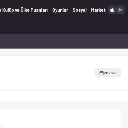
ı ve kart istatistikleri dahil.
 Kulüp ve Ülke Puanları
Oyunlar
Sosyal
Market
2025