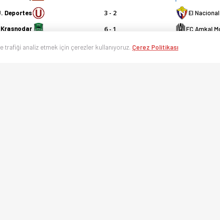
3 - 2
. Deportes
El Nacional
6 - 1
Krasnodar
FC Amkal 
12 Temmuz Cumartesi
ve trafiği analiz etmek için çerezler kullanıyoruz.
Çerez Politikası
2 - 2
İstanbulsp
Kasımpaşa
2 - 2
Fenerbahçe
Karagümrü
0 - 1
TSC Backa
Gaziantep 
1 - 5
Concordia
Chindia Ta
1 - 1
Kaposvar
Nagykanizs
2 - 4
Siroki Brijeg
HNK Goric
3 - 0
Komarno
Honved
0 - 1
Jagiellonia
Teplice
2 - 3
Kolin
Bohemians
6 - 0
avia Prag B
FK Banik S
2 - 1
 Budapest
Kecskemet