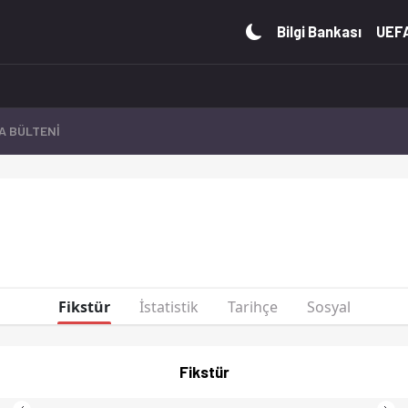
r ve maç istatistiklerini Ofsayt'ta canlı takip et. Gol krallığ
Bilgi Bankası
UEFA
A BÜLTENİ
2025
Fikstür
İstatistik
Tarihçe
Sosyal
Fikstür