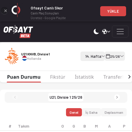
Ofsayt Canlı Skor
YÜKLE
Canlı Maç Sonuçları
Ücretsiz - Google Play'de
U21 KNVB, Divisie 1 25-26 sezonu puan durumu, haftalık fikstür 
U21 KNVB, Divisie 1 25-26
U21 KNVB, Divisie 1
14. Hafta
25/26
Hollanda
Puan Durumu
Fikstür
İstatistik
Transferler
U21, Divisie 1 25/26
Genel
İç Saha
Deplasman
#
Takım
O
G
B
M
A
P