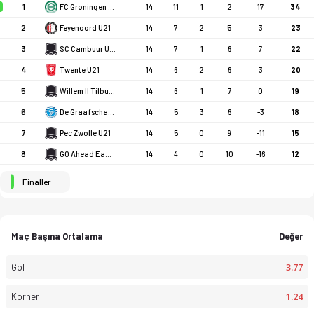
1
FC Groningen U21
14
11
1
2
17
34
2
Feyenoord U21
14
7
2
5
3
23
3
SC Cambuur U21
14
7
1
6
7
22
4
Twente U21
14
6
2
6
3
20
5
Willem II Tilburg U21
14
6
1
7
0
19
6
De Graafschap U21
14
5
3
6
-3
18
7
Pec Zwolle U21
14
5
0
9
-11
15
8
GO Ahead Eagles U21
14
4
0
10
-16
12
Finaller
Maç Başına Ortalama
Değer
3.77
Gol
1.24
Korner