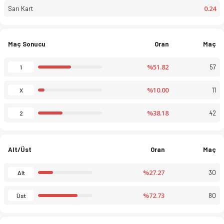
0.24
Sarı Kart
Maç Sonucu
Oran
Maç
%51.82
57
1
U21 KNVB, Divisie 1 25-26 sezonu puan durumu, haftalık fikstür 
%10.00
11
X
%38.18
42
2
Alt/Üst
Oran
Maç
%27.27
30
Alt
%72.73
80
Üst