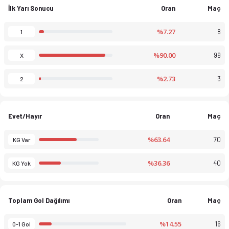
İlk Yarı Sonucu
Oran
Maç
%7.27
8
1
%90.00
99
X
%2.73
3
2
Evet/Hayır
Oran
Maç
%63.64
70
KG Var
%36.36
40
KG Yok
Toplam Gol Dağılımı
Oran
Maç
%14.55
16
0-1 Gol