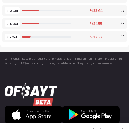
%33.64
37
2-3 Gol
%34.55
38
4-5 Gol
%17.27
19
6+ Gol
Canlı skorlar
, maç sonuçları, puan durumu ve istatistikler — Türkiye’nin en hızlı spor takip platformu.
Süper Lig, UEFA Şampiyonlar Ligi, Euroleague ve daha fazlası. Ofsayt ile hiçbir maçı kaçırmayın.