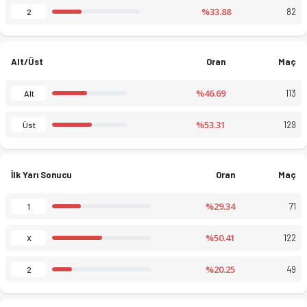
%33.88
82
2
Alt/Üst
Oran
Maç
%46.69
113
Alt
%53.31
129
Üst
İlk Yarı Sonucu
Oran
Maç
%29.34
71
1
%50.41
122
X
%20.25
49
2