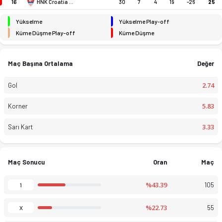
16
30
7
4
19
-26
25
HNK Croatia Dakovo
Yükselme
Yükselme Play-off
Küme Düşme Play-off
Küme Düşme
Maç Başına Ortalama
Değer
2.74
Gol
5.83
Korner
3.33
Sarı Kart
Druga NL 25-26 sezonu puan durumu, haftalık fikstür ve maç ista
Maç Sonucu
Oran
Maç
%43.39
105
1
%22.73
55
X