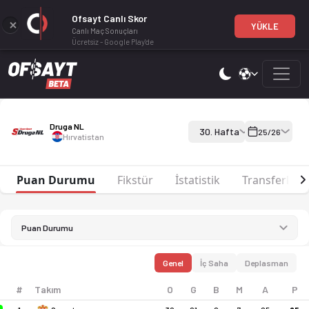
Ofsayt Canlı Skor
YÜKLE
Canlı Maç Sonuçları
Ücretsiz - Google Play'de
Druga NL 25-26 sezonu puan durumu, haftalık fikstür ve maç ista
Druga NL 25-26
Druga NL
30. Hafta
25/26
Hırvatistan
Puan Durumu
Fikstür
İstatistik
Transferler
Puan Durumu
Genel
İç Saha
Deplasman
#
Takım
O
G
B
M
A
P