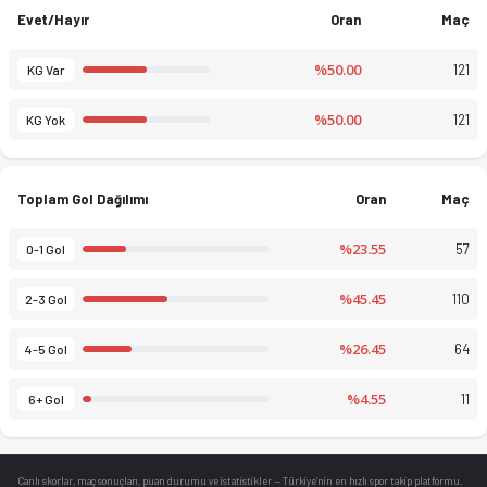
Evet/Hayır
Oran
Maç
%50.00
121
KG Var
%50.00
121
KG Yok
Toplam Gol Dağılımı
Oran
Maç
%23.55
57
0-1 Gol
%45.45
110
2-3 Gol
%26.45
64
4-5 Gol
%4.55
11
6+ Gol
Canlı skorlar
, maç sonuçları, puan durumu ve istatistikler — Türkiye’nin en hızlı spor takip platformu.