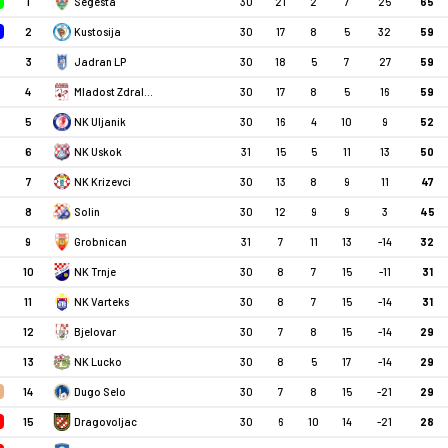
1
30
21
2
7
25
65
Segesta
2
30
17
8
5
32
59
Kustosija
3
30
18
5
7
27
59
Jadran LP
4
30
17
8
5
16
59
Mladost Zdralovi
5
30
16
4
10
9
52
NK Uljanik
6
31
15
5
11
13
50
NK Uskok
7
30
13
8
9
11
47
NK Krizevci
8
30
12
9
9
3
45
Solin
9
31
7
11
13
-14
32
Grobnican
10
30
8
7
15
-11
31
NK Trnje
11
30
8
7
15
-14
31
NK Varteks
12
30
7
8
15
-14
29
Bjelovar
13
30
8
5
17
-14
29
NK Lucko
14
30
7
8
15
-21
29
Dugo Selo
15
30
6
10
14
-21
28
Dragovoljac