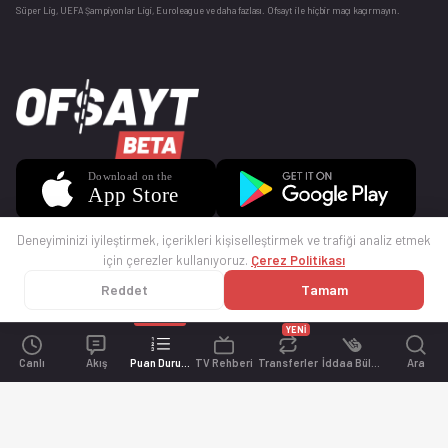
Süper Lig, UEFA Şampiyonlar Ligi, Euroleague ve daha fazlası. Ofsayt ile hiçbir maçı kaçırmayın.
Deneyiminizi iyileştirmek, içerikleri kişiselleştirmek ve trafiği analiz etmek
için çerezler kullanıyoruz.
Çerez Politikası
Reddet
Tamam
© 2025 Ofsayt
Kullanım Koşulları
Gizlilik Politikası
Çerez Politikası
İletişim
Sıkça Sorulan Sorular
Künye
YENİ
Canlı
Akış
Puan Durumu
TV Rehberi
Transferler
İddaa Bülteni
Ara