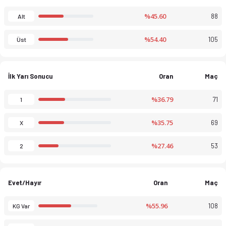
%45.60
88
Alt
%54.40
105
Üst
İlk Yarı Sonucu
Oran
Maç
%36.79
71
1
%35.75
69
X
%27.46
53
2
Evet/Hayır
Oran
Maç
%55.96
108
KG Var