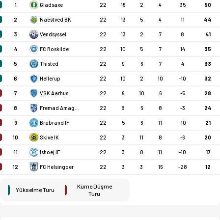
1
Gladsaxe
22
16
2
4
35
50
2
Naestved BK
22
13
5
4
11
44
3
Vendsyssel
22
13
2
7
8
41
4
FC Roskilde
22
10
5
7
14
35
5
Thisted
22
9
6
7
4
33
6
Hellerup
22
10
2
10
-10
32
7
VSK Aarhus
22
6
10
6
-5
28
8
Fremad Amager
22
8
6
8
-3
24
9
Brabrand IF
22
5
6
11
-10
21
10
Skive IK
22
3
11
8
-6
20
11
Ishoej IF
22
3
8
11
-10
17
12
FC Helsingoer
22
3
3
16
-28
12
Küme Düşme
Yükselme Turu
Turu