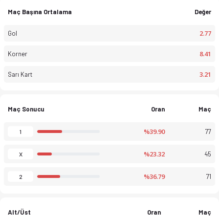
Maç Başına Ortalama
Değer
2.77
Gol
8.41
Korner
3.21
Sarı Kart
Maç Sonucu
Oran
Maç
2. Lig 25-26 sezonu puan durumu, haftalık fikstür ve maç istatis
%39.90
77
1
%23.32
45
X
%36.79
71
2
Alt/Üst
Oran
Maç