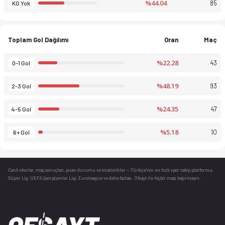
%44.04
85
KG Yok
Toplam Gol Dağılımı
Oran
Maç
%22.28
43
0-1 Gol
%48.19
93
2-3 Gol
%24.35
47
4-5 Gol
%5.18
10
6+ Gol
Canlı skorlar
, maç sonuçları, puan durumu ve istatistikler — Türkiye’nin en hızlı spor takip platformu.
Süper Lig, UEFA Şampiyonlar Ligi, Euroleague ve daha fazlası. Ofsayt ile hiçbir maçı kaçırmayın.