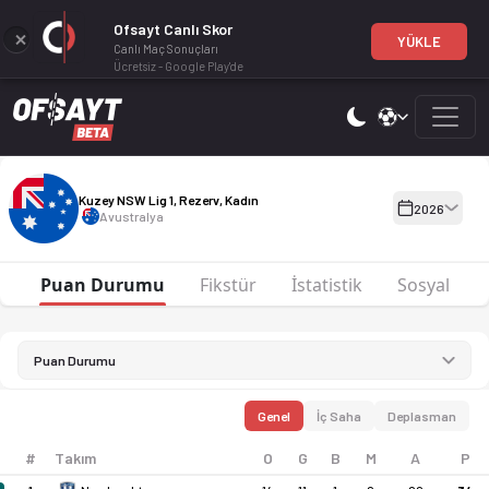
Ofsayt Canlı Skor
YÜKLE
Canlı Maç Sonuçları
Ücretsiz - Google Play'de
Kuzey NSW Lig 1, Rezerv, Kadın 2026 sezonu puan durumu, haftal
Kuzey NSW Lig 1, Rezerv, Kadın 2
Kuzey NSW Lig 1, Rezerv, Kadın
2026
Avustralya
Puan Durumu
Fikstür
İstatistik
Sosyal
Puan Durumu
Genel
İç Saha
Deplasman
#
Takım
O
G
B
M
A
P