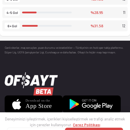
%28.95
11
4-5 Gol
%31.58
12
6+ Gol
Canlı skorlar
, maç sonuçları, puan durumu ve istatistikler — Türkiye’nin en hızlı spor takip platformu.
Süper Lig, UEFA Şampiyonlar Ligi, Euroleague ve daha fazlası. Ofsayt ile hiçbir maçı kaçırmayın.
Deneyiminizi iyileştirmek, içerikleri kişiselleştirmek ve trafiği analiz etmek
için çerezler kullanıyoruz.
Çerez Politikası