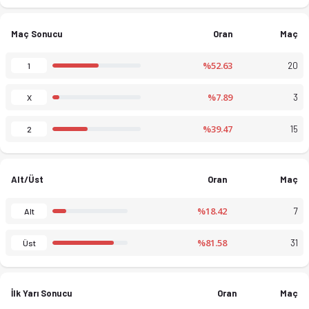
Maç Sonucu
Oran
Maç
%52.63
20
1
%7.89
3
X
Kuzey NSW Lig 1, Rezerv, Kadın 2026 sezonu puan durumu, haftal
%39.47
15
2
Alt/Üst
Oran
Maç
%18.42
7
Alt
%81.58
31
Üst
İlk Yarı Sonucu
Oran
Maç