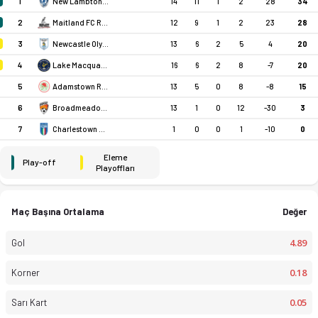
1
14
11
1
2
28
34
New Lambton FC Reserve
2
12
9
1
2
23
28
Maitland FC Reserve
3
13
6
2
5
4
20
Newcastle Olympic FC Reserve
4
16
6
2
8
-7
20
Lake Macquarie City FC Reserve
5
13
5
0
8
-8
15
Adamstown Rosebud Jfc Reserve
6
13
1
0
12
-30
3
Broadmeadow Magic FC Reserve
7
1
0
0
1
-10
0
Charlestown Azzurri FC Reserve
Eleme
Play-off
Playoffları
Maç Başına Ortalama
Değer
4.89
Gol
0.18
Korner
0.05
Sarı Kart