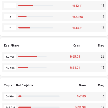
%42.11
16
1
%23.68
9
X
%34.21
13
2
Evet/Hayır
Oran
Maç
%65.79
25
KG Var
%34.21
13
KG Yok
Toplam Gol Dağılımı
Oran
Maç
%7.89
3
0-1 Gol
%31.58
12
2-3 Gol