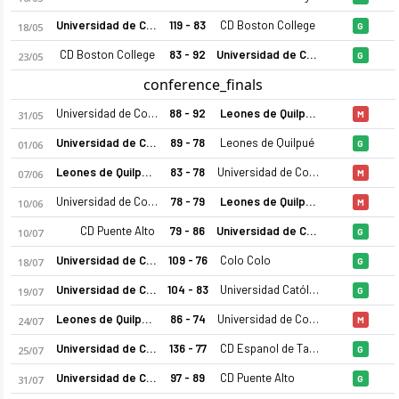
Universidad de Concepcion
119 - 83
CD Boston College
18/05
G
CD Boston College
83 - 92
Universidad de Concepcion
23/05
G
conference_finals
Universidad de Concepcion
88 - 92
Leones de Quilpué
31/05
M
Universidad de Concepcion
89 - 78
Leones de Quilpué
01/06
G
Universidad de Concepcion 2026 sezonu kadrosu, maç fikstürü
Leones de Quilpué
83 - 78
Universidad de Concepcion
07/06
M
Universidad de Concepcion
78 - 79
Leones de Quilpué
10/06
M
CD Puente Alto
79 - 86
Universidad de Concepcion
10/07
G
Universidad de Concepcion
109 - 76
Colo Colo
18/07
G
Universidad de Concepcion
104 - 83
Universidad Católica
19/07
G
Leones de Quilpué
86 - 74
Universidad de Concepcion
24/07
M
Universidad de Concepcion
136 - 77
CD Espanol de Talca
25/07
G
Universidad de Concepcion
97 - 89
CD Puente Alto
31/07
G