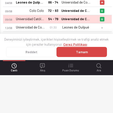
Leones de Quilpué
86 - 74
Universidad de Concepcion
04/08
M
Colo Colo
72 - 93
Universidad de Concepcion
09/08
G
Universidad Católica
54 - 79
Universidad de Concepcion
09/08
G
-
Universidad de Concepcion
Leones de Quilpué
01:30
13/08
-
CD Espanol de Talca
Universidad de Concepcion
00:30
15/08
Deneyiminizi iyileştirmek, içerikleri kişiselleştirmek ve trafiği analiz etmek
için çerezler kullanıyoruz.
Çerez Politikası
Reddet
Tamam
Canlı
Akış
Puan Durumu
Ara