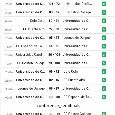
Universidad de Concepcion
105 - 72
Universidad Católica
25/03
G
Universidad de Concepcion
113 - 62
CD Boston College
29/03
G
Colo Colo
60 - 74
Universidad de Concepcion
04/04
G
CD Puente Alto
77 - 88
Universidad de Concepcion
06/04
G
Universidad de Concepcion
95 - 73
Leones de Quilpué
10/04
G
CD Espanol de Talca
64 - 85
Universidad de Concepcion
11/04
G
Universidad Católica
90 - 108
Universidad de Concepcion
18/04
G
CD Boston College
70 - 100
Universidad de Concepcion
19/04
G
Universidad de Concepcion
88 - 72
Colo Colo
25/04
G
Universidad de Concepcion
92 - 87
CD Puente Alto
26/04
G
Leones de Quilpué
88 - 97
Universidad de Concepcion
30/04
G
Universidad de Concepcion
109 - 80
CD Espanol de Talca
02/05
G
conference_semifinals
Universidad de Concepcion
120 - 66
CD Boston College
16/05
G