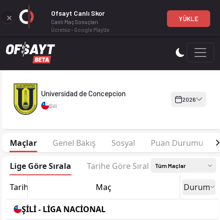
Ofsayt Canlı Skor
YÜKLE
Canlı Maç Sonuçları
Ücretsiz - Google Play'de
Universidad de Concepcion 2026 sezonu kadrosu, maç fikstürü
Universidad de Concepcion
2026
Şili
Maçlar
Genel Bakış
Sosyal
Puan Durumu
Lige Göre Sırala
Tarihe Göre Sırala
Tüm Maçlar
Tarih
Maç
Durum
ŞİLİ - LİGA NACİONAL