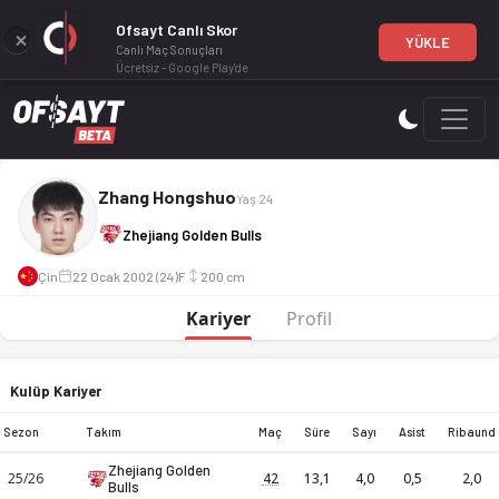
Ofsayt Canlı Skor
YÜKLE
Canlı Maç Sonuçları
Ücretsiz - Google Play'de
Zhang Hongshuo, profesyonel bir basketbol oyuncusudur. Zh
Zhang Hongshuo
Yaş 24
Zhejiang Golden Bulls
Çin
22 Ocak 2002 (24)
F
200 cm
Kariyer
Profil
Kulüp Kariyer
Sezon
Takım
Maç
Süre
Sayı
Asist
Ribaund
Zhejiang Golden
25/26
42
13,1
4,0
0,5
2,0
Bulls